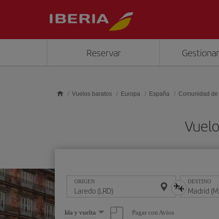
Saltar al contenido principal
Reservar
Gestionar
Vuelos baratos
Europa
España
Comunidad de
Vuelo
ORIGEN
DESTINO
Seleccione
Pagar con Avios
Ida y vuelta