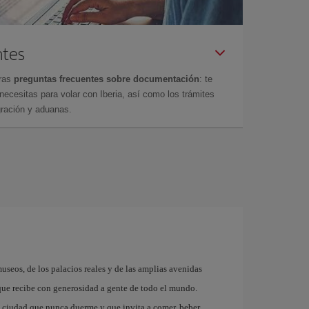
ntes
tras
preguntas frecuentes sobre documentación
: te
cesitas para volar con Iberia, así como los trámites
gración y aduanas.
museos, de los palacios reales y de las amplias avenidas
que recibe con generosidad a gente de todo el mundo.
a ciudad que nunca duerme y que invita a comer, beber,