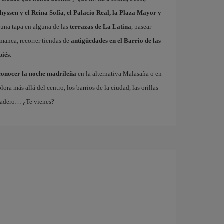
hyssen y el Reina Sofía, el Palacio Real, la Plaza Mayor y
 una tapa en alguna de las
terrazas de La Latina
, pasear
amanca, recorrer tiendas de
antigüedades en el Barrio de las
piés
.
conocer la noche madrileña
en la alternativa Malasaña o en
 más allá del centro, los barrios de la ciudad, las orillas
tadero… ¿Te vienes?