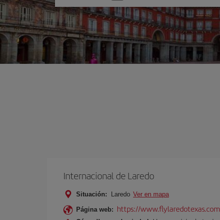
una
opción
Internacional de Laredo
Situación:
Laredo
Ver en mapa
https://www.flylaredotexas.com
Página web: