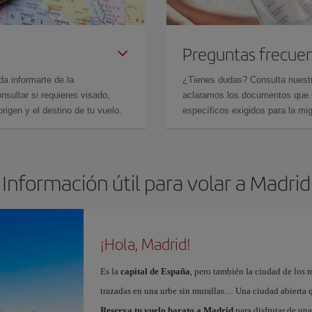
Preguntas frecue
da informarte de la
¿Tienes dudas? Consulta nues
sultar si requieres visado,
aclaramos los documentos que ne
rigen y el destino de tu vuelo.
específicos exigidos para la mi
Información útil para volar a Madrid
¡Hola, Madrid!
Es la
capital de España
, pero también la ciudad de los 
trazadas en una urbe sin murallas… Una ciudad abierta 
Reserva tu vuelo barato a Madrid
para disfrutar de un