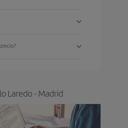
elo y de que las tarifas más baratas (turista)
redo-Madrid-dest
.
ra el vuelo más barato.
precio?
ser flexible.
Lo normal es que
cuanto antes
 poco abiertos, podrás
elegir el precio más
lo Laredo - Madrid