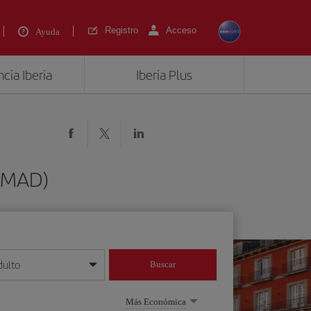
Registro
Acceso
Ayuda
cia Iberia
Iberia Plus
 (MAD)
dulto
Buscar
o día/mes/año
Más Económica