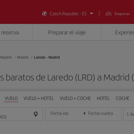
Czech Republic - ES
Empresas
 reserva
Preparar el viaje
Experien
 Madrid
Madrid
Laredo - Madrid
s baratos de Laredo (LRD) a Madrid
VUELO
VUELO + HOTEL
VUELO + COCHE
HOTEL
COCHE
Fecha ida
Fecha vuelta
1
A
Introduce la fecha en formato día/mes/año
Introduce la fecha en format