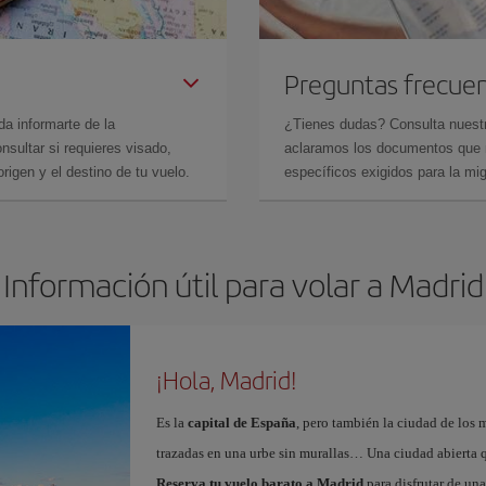
Preguntas frecue
da informarte de la
¿Tienes dudas? Consulta nues
sultar si requieres visado,
aclaramos los documentos que ne
rigen y el destino de tu vuelo.
específicos exigidos para la mi
Información útil para volar a Madrid
¡Hola, Madrid!
Es la
capital de España
, pero también la ciudad de los 
trazadas en una urbe sin murallas… Una ciudad abierta 
Reserva tu vuelo barato a Madrid
para disfrutar de un