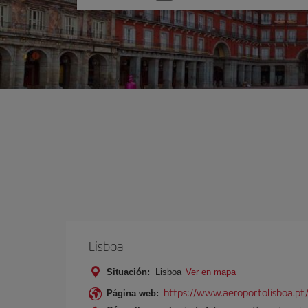
una
opción
Lisboa
Situación:
Lisboa
Ver en mapa
https://www.aeroportolisboa.pt
Página web: