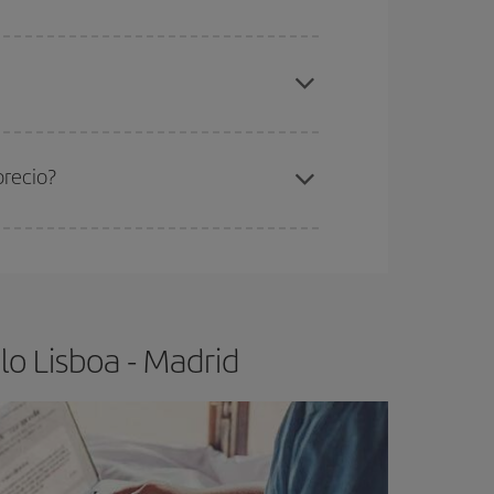
elo y de que las tarifas más baratas (turista)
sboa-Madrid-dest
.
ra el vuelo más barato.
precio?
ser flexible.
Lo normal es que
cuanto antes
 poco abiertos, podrás
elegir el precio más
o Lisboa - Madrid