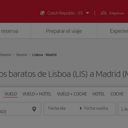
Czech Republic - ES
Empresas
 reserva
Preparar el viaje
Experien
 Madrid
Madrid
Lisboa - Madrid
os baratos de Lisboa (LIS) a Madrid 
VUELO
VUELO + HOTEL
VUELO + COCHE
HOTEL
COCHE
Fecha ida
Fecha vuelta
1
A
Introduce la fecha en formato día/mes/año
Introduce la fecha en format