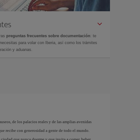
ntes
tras
preguntas frecuentes sobre documentación
: te
cesitas para volar con Iberia, así como los trámites
gración y aduanas.
museos, de los palacios reales y de las amplias avenidas
que recibe con generosidad a gente de todo el mundo.
a ciudad que nunca duerme y que invita a comer, beber,