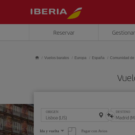
Saltar al contenido principal
Reservar
Gestionar
Vuelos baratos
Europa
España
Comunidad de
Vuel
ORIGEN
DESTINO
Seleccione
Pagar con Avios
Ida y vuelta