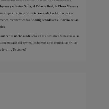
hyssen y el Reina Sofía, el Palacio Real, la Plaza Mayor y
 una tapa en alguna de las
terrazas de La Latina
, pasear
amanca, recorrer tiendas de
antigüedades en el Barrio de las
piés
.
conocer la noche madrileña
en la alternativa Malasaña o en
 más allá del centro, los barrios de la ciudad, las orillas
tadero… ¿Te vienes?