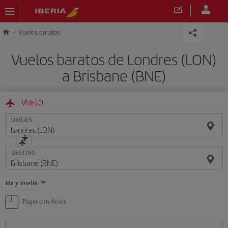
Saltar al contenido principal
Vuelos baratos
Vuelos baratos de Londres (LON)
a Brisbane (BNE)
VUELO
ORIGEN
DESTINO
Seleccione
Ida y vuelta
una
opción
Pagar con Avios