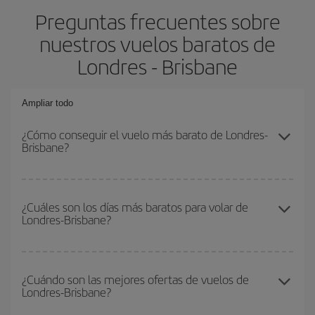
Preguntas frecuentes sobre
nuestros vuelos baratos de
Londres - Brisbane
Ampliar todo
¿Cómo conseguir el vuelo más barato de Londres-
Brisbane?
Podrás ahorrar en tu billete de avión de Londres-Brisbane-dest y
conseguir el vuelo más barato si evitas temporadas altas,
¿Cuáles son los días más baratos para volar de
Londres-Brisbane?
compras con antelación y puedes ser flexible con las fechas y
horarios de ida y vuelta.
Para saber qué días te saldrá más económico volar, solo tienes
que empezar una consulta en nuestro
buscador de vuelos
¿Cuándo son las mejores ofertas de vuelos de
Londres-Brisbane?
baratos
. Dinos desde dónde vuelas, a dónde quieres ir y en qué
fechas habías pensado viajar. Te mostraremos los vuelos más