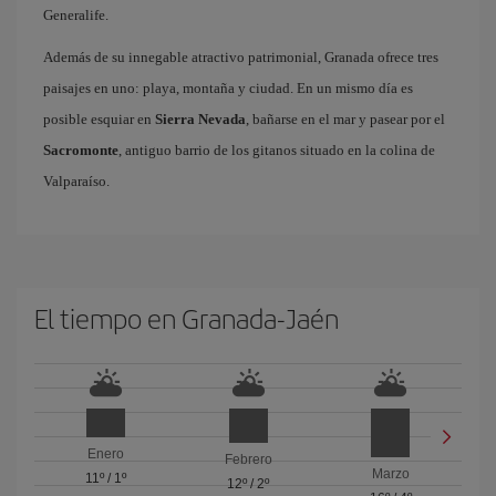
Generalife.
Además de su innegable atractivo patrimonial, Granada ofrece tres
paisajes en uno: playa, montaña y ciudad. En un mismo día es
posible esquiar en
Sierra Nevada
, bañarse en el mar y pasear por el
Sacromonte
, antiguo barrio de los gitanos situado en la colina de
Valparaíso.
El tiempo en Granada-Jaén
Enero
Febrero
Marzo
11º
/
1º
12º
/
2º