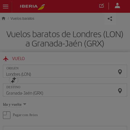
Saltar al contenido principal
Vuelos baratos
Vuelos baratos de Londres (LON)
a Granada-Jaén (GRX)
VUELO
ORIGEN
DESTINO
Seleccione
Ida y vuelta
una
opción
Pagar con Avios