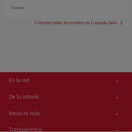
Granada
Consulta todos los eventos en Granada-Jaén
En la red
De tu interés
Tu seguridad es lo primero
Iberia es más
Accesibilidad
Noticias y Novedades
Compromiso de servicio
Transparencia