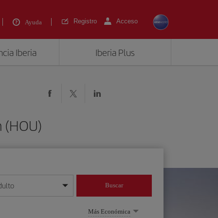
Registro
Acceso
Ayuda
cia Iberia
Iberia Plus
n (HOU)
dulto
Buscar
o día/mes/año
Más Económica