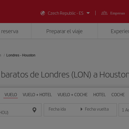
Czech Republic - ES
Empresas
 reserva
Preparar el viaje
Experien
n
Londres - Houston
 baratos de Londres (LON) a Housto
VUELO
VUELO + HOTEL
VUELO + COCHE
HOTEL
COCHE
Fecha ida
Fecha vuelta
1
A
Introduce la fecha en formato día/mes/año
Introduce la fecha en format