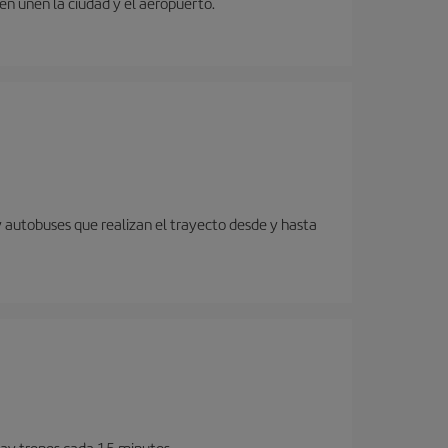
ren unen la ciudad y el aeropuerto.
y autobuses que realizan el trayecto desde y hasta
Hay trenes cada 15 minutos.