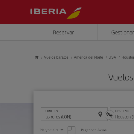
Saltar al contenido principal
Reservar
Gestionar
Vuelos baratos
América del Norte
USA
Housto
Vuelos
ORIGEN
DESTINO
Seleccione
Pagar con Avios
Ida y vuelta