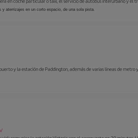
ra en coche particular o taxi, el servicio de autobús interurbano y el t
y aterrizajes en un corto espacio, de una sola pista.
opuerto y la estación de Paddington, además de varias líneas de metro 
m/
twick comunica la estación Victoria con el aeropuerto en 30 minutos. 