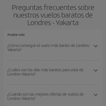
Preguntas frecuentes sobre
nuestros vuelos baratos de
Londres - Yakarta
Ampliar todo
¿Cómo conseguir el vuelo más barato de Londres-
Yakarta?
Podrás ahorrar en tu billete de avión de Londres-Yakarta-dest y
conseguir el vuelo más barato si evitas temporadas altas,
¿Cuáles son los días más baratos para volar de
Londres-Yakarta?
compras con antelación y puedes ser flexible con las fechas y
horarios de ida y vuelta.
Para saber qué días te saldrá más económico volar, solo tienes
que empezar una consulta en nuestro
buscador de vuelos
¿Cuándo son las mejores ofertas de vuelos de
Londres-Yakarta?
baratos
. Dinos desde dónde vuelas, a dónde quieres ir y en qué
fechas habías pensado viajar. Te mostraremos los vuelos más