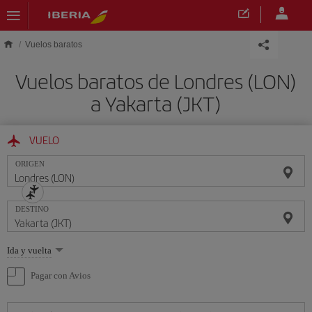
Saltar al contenido principal
Vuelos baratos
Vuelos baratos de Londres (LON)
a Yakarta (JKT)
VUELO
ORIGEN
DESTINO
Seleccione
Ida y vuelta
una
opción
Pagar con Avios