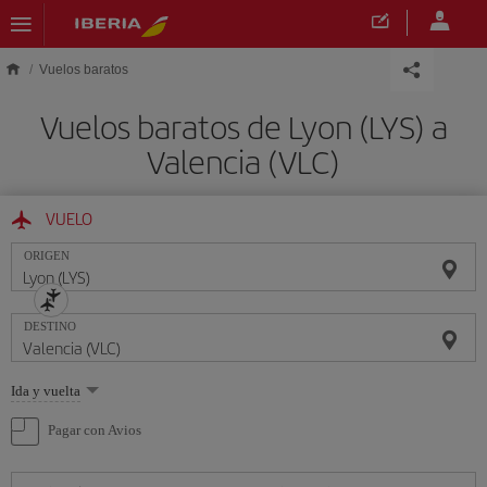
Saltar al contenido principal
Vuelos baratos
Vuelos baratos de Lyon (LYS) a
Valencia (VLC)
VUELO
ORIGEN
DESTINO
Seleccione
Ida y vuelta
una
opción
Pagar con Avios