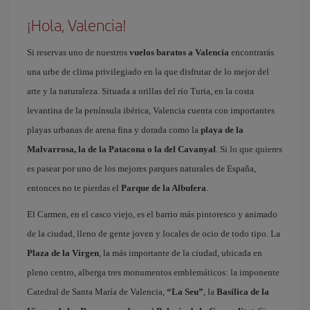
¡Hola, Valencia!
Si reservas uno de nuestros
vuelos baratos a Valencia
encontrarás
una urbe de clima privilegiado en la que disfrutar de lo mejor del
arte y la naturaleza. Situada a orillas del río Turia, en la costa
levantina de la península ibérica, Valencia cuenta con importantes
playas urbanas de arena fina y dorada como la
playa de la
Malvarrosa, la de la Patacona o la del Cavanyal
. Si lo que quieres
es pasear por uno de los mejores parques naturales de España,
entonces no te pierdas el
Parque de la Albufera
.
El Carmen, en el casco viejo, es el barrio más pintoresco y animado
de la ciudad, lleno de gente joven y locales de ocio de todo tipo. La
Plaza de la Virgen
, la más importante de la ciudad, ubicada en
pleno centro, alberga tres monumentos emblemáticos: la imponente
Catedral de Santa María de Valencia,
“La Seu”
, la
Basílica de la