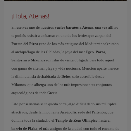
¡Hola, Atenas!
Si reservas uno de nuestros
vuelos baratos a Atenas
, una vez allí no
te podrás resistir a embarcar en uno de los ferries que zarpan del
Puerto del Pireo
(uno de los más antiguos del Mediterráneo) rumbo
al archipiélago de las Cícladas, la joya del mar Egeo.
Paros,
Santorini o Míkonos
son islas de visita obligada para todo aquel
con ganas de alternar playa y vida nocturna. Mención aparte merece
la diminuta isla deshabitada de
Delos
, solo accesible desde
Mikonos, que alberga uno de los más impresionantes conjuntos
arqueológicos de toda Grecia.
Esto por si Atenas se te queda corta, algo difícil dado sus múltiples
atractivos, desde la imponente
Acrópolis
, sede del Partenón, que
domina toda la ciudad, o el
Templo de Zeus Olímpico
hasta el
barrio de Plaka
, el más antiguo de la ciudad con todo el encanto de