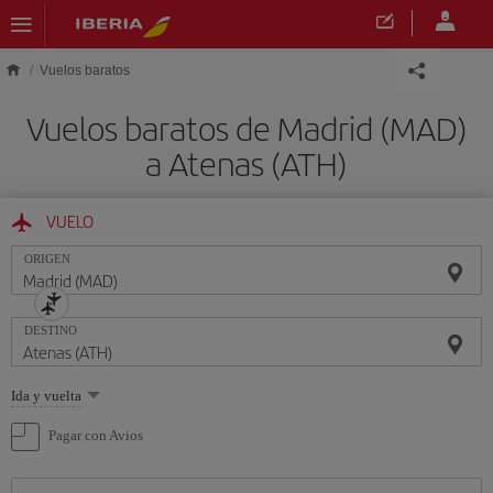
Saltar al contenido principal
Vuelos baratos
Vuelos baratos de Madrid (MAD)
a Atenas (ATH)
VUELO
ORIGEN
DESTINO
Seleccione
Ida y vuelta
una
opción
Pagar con Avios