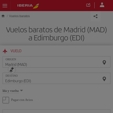
Saltar al contenido principal
Vuelos baratos
Vuelos baratos de Madrid (MAD)
a Edimburgo (EDI)
VUELO
ORIGEN
DESTINO
Seleccione
Ida y vuelta
una
opción
Pagar con Avios