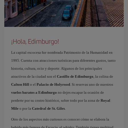
¡Hola, Edimburgo!
La capital escocesa fue nombrada Patrimonio de la Humanidad en
1995. Cuenta con atracciones turísticas para diferentes gustos, tanto
historia, cultura, ocio y deporte. Algunos de los principales
atractivos de la ciudad son el
Castillo de Edimburgo
, la colina de
Calton Hill
o el
Palacio de Holyrood
. Si reservas uno de nuestros
vuelos baratos a Edimburgo
no dejes escapar la ocasión de
perderte por su centro histórico, sobre todo por la zona de
Royal
Mile
o por la
Catedral de St. Giles
.
Otro de los aspectos más curiosos es conocer cómo se elabora la
bebida más famosa de Escocia, el whisky. También tienes multitud