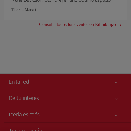
The Pitt Market
Consulta todos los eventos en Edimburgo
En la red
De tu interés
Tu seguridad es lo primero
Iberia es más
Accesibilidad
Noticias y Novedades
Compromiso de servicio
Transparencia