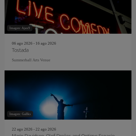
Imagen: Ajax9
06 ago 2026 - 16 ago 2026
Tostada
Summerhall Arts Venue
Imagen: Gallks
22 ago 2026 - 22 ago 2026
Marie Davidson, Olof Dreijer, and Optimo Espacio