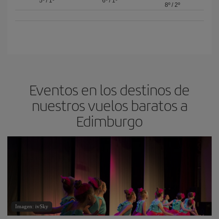
5º
/
1º
6º
/
1º
8º
/
2º
Eventos en los destinos de
nuestros vuelos baratos a
Edimburgo
Imagen: ivSky