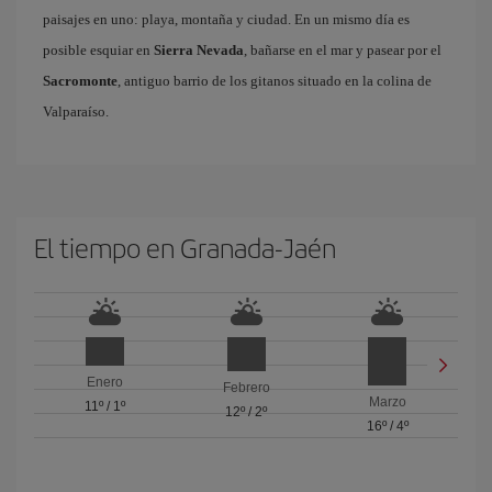
paisajes en uno: playa, montaña y ciudad. En un mismo día es
posible esquiar en
Sierra Nevada
, bañarse en el mar y pasear por el
Sacromonte
, antiguo barrio de los gitanos situado en la colina de
Valparaíso.
El tiempo en Granada-Jaén
Enero
Febrero
Marzo
11º
/
1º
12º
/
2º
16º
/
4º