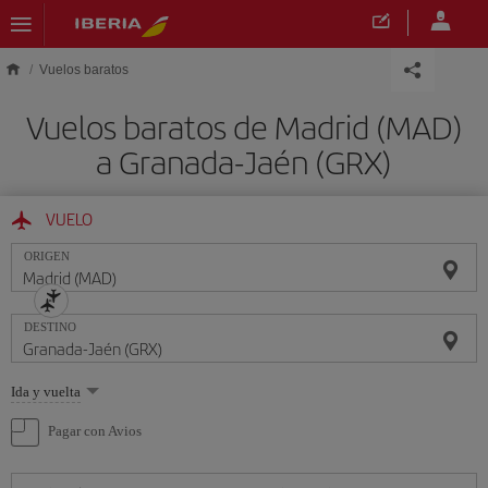
Saltar al contenido principal
Vuelos baratos
Vuelos baratos de Madrid (MAD)
a Granada-Jaén (GRX)
VUELO
ORIGEN
DESTINO
Seleccione
Ida y vuelta
una
opción
Pagar con Avios