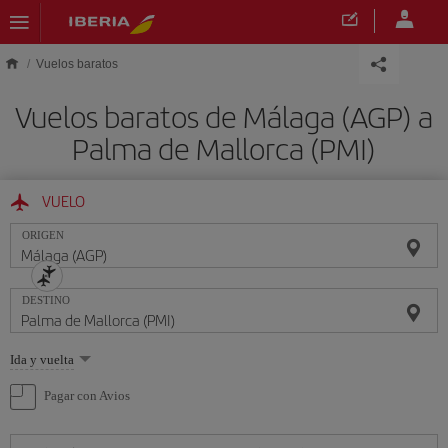
Saltar al contenido principal
Vuelos baratos
Vuelos baratos de Málaga (AGP) a
Palma de Mallorca (PMI)
VUELO
ORIGEN
DESTINO
Seleccione
Ida y vuelta
una
opción
Pagar con Avios