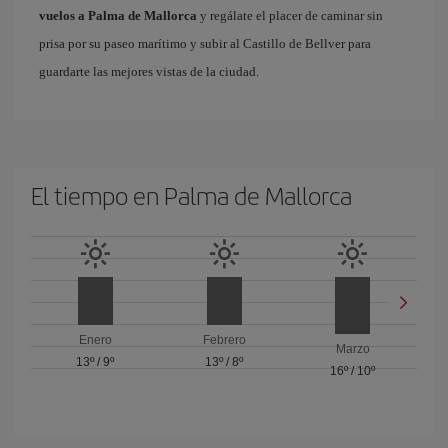
vuelos a Palma de Mallorca
y regálate el placer de caminar sin
prisa por su paseo marítimo y subir al Castillo de Bellver para
guardarte las mejores vistas de la ciudad.
El tiempo en Palma de Mallorca
Enero
Febrero
Marzo
13º
/
9º
13º
/
8º
16º
/
10º