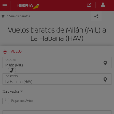
Saltar al contenido principal
Vuelos baratos
Vuelos baratos de Milán (MIL) a
La Habana (HAV)
VUELO
ORIGEN
DESTINO
Seleccione
Ida y vuelta
una
opción
Pagar con Avios