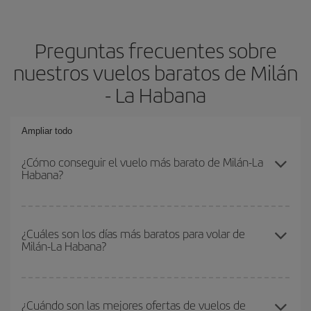
Preguntas frecuentes sobre
nuestros vuelos baratos de Milán
- La Habana
Ampliar todo
¿Cómo conseguir el vuelo más barato de Milán-La
Habana?
Podrás ahorrar en tu billete de avión de Milán-La Habana-dest y
conseguir el vuelo más barato si evitas temporadas altas,
¿Cuáles son los días más baratos para volar de
Milán-La Habana?
compras con antelación y puedes ser flexible con las fechas y
horarios de ida y vuelta.
Para saber qué días te saldrá más económico volar, solo tienes
que empezar una consulta en nuestro
buscador de vuelos
¿Cuándo son las mejores ofertas de vuelos de