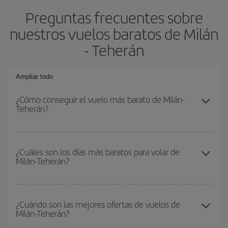
Preguntas frecuentes sobre
nuestros vuelos baratos de Milán
- Teherán
Ampliar todo
¿Cómo conseguir el vuelo más barato de Milán-
Teherán?
Podrás ahorrar en tu billete de avión de Milán-Teherán-dest y
conseguir el vuelo más barato si evitas temporadas altas,
¿Cuáles son los días más baratos para volar de
Milán-Teherán?
compras con antelación y puedes ser flexible con las fechas y
horarios de ida y vuelta.
Para saber qué días te saldrá más económico volar, solo tienes
que empezar una consulta en nuestro
buscador de vuelos
¿Cuándo son las mejores ofertas de vuelos de
Milán-Teherán?
baratos
. Dinos desde dónde vuelas, a dónde quieres ir y en qué
fechas habías pensado viajar. Te mostraremos los vuelos más