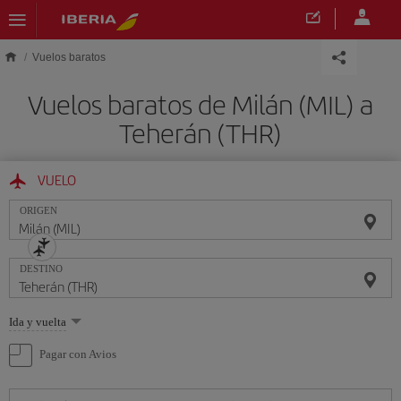
Saltar al contenido principal
Vuelos baratos
Vuelos baratos de Milán (MIL) a
Teherán (THR)
VUELO
ORIGEN
DESTINO
Seleccione
Ida y vuelta
una
opción
Pagar con Avios