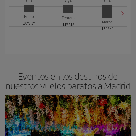
Enero
Febrero
Marzo
10º
/
1º
11º
/
1º
15º
/
4º
Eventos en los destinos de
nuestros vuelos baratos a Madrid