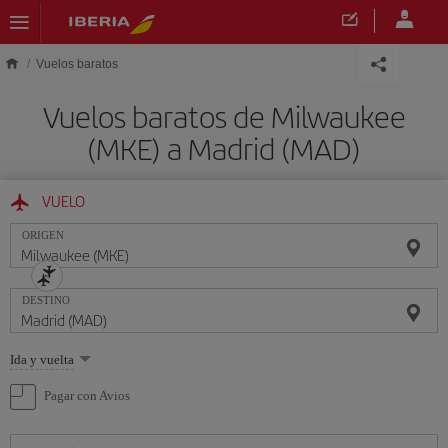
Saltar al contenido principal
Vuelos baratos
Vuelos baratos de Milwaukee
(MKE) a Madrid (MAD)
VUELO
ORIGEN
DESTINO
Seleccione
Ida y vuelta
una
opción
Pagar con Avios