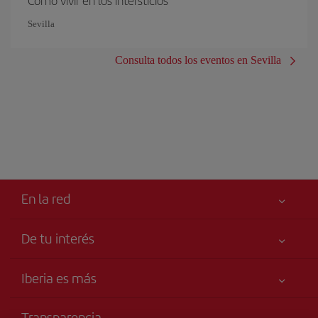
Cómo vivir en los intersticios
Sevilla
Consulta todos los eventos en Sevilla
En la red
De tu interés
Tu seguridad es lo primero
Iberia es más
Accesibilidad
Noticias y Novedades
Compromiso de servicio
Transparencia