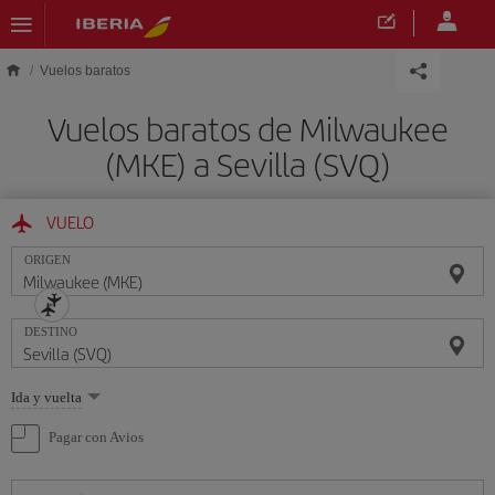
Saltar al contenido principal
Vuelos baratos
Vuelos baratos de Milwaukee
(MKE) a Sevilla (SVQ)
VUELO
ORIGEN
DESTINO
Seleccione
Ida y vuelta
una
opción
Pagar con Avios