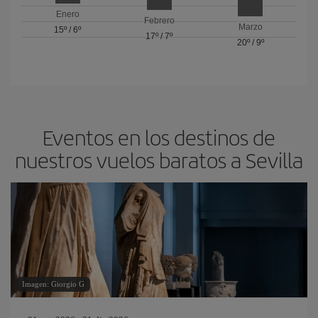
Enero
Febrero
Marzo
15º
/
6º
17º
/
7º
20º
/
9º
Eventos en los destinos de
nuestros vuelos baratos a Sevilla
Imagen: Giorgio G