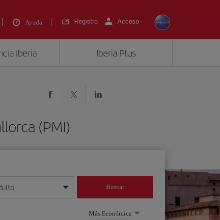
Registro
Acceso
Ayuda
cia Iberia
Iberia Plus
lorca (PMI)
dulto
Buscar
o día/mes/año
Más Económica