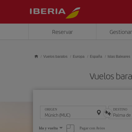
Saltar al contenido principal
Reservar
Gestionar
Vuelos baratos
Europa
España
Islas Baleares
Vuelos bar
ORIGEN
DESTINO
Seleccione
Pagar con Avios
Ida y vuelta