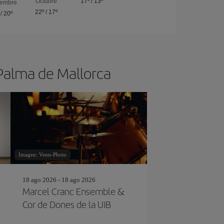
Octubre
17º
/
13º
iembre
22º
/
17º
/
20º
 Palma de Mallorca
Imagen: Venn-Photo
18 ago 2026 - 18 ago 2026
Marcel Cranc Ensemble &
Cor de Dones de la UIB
e