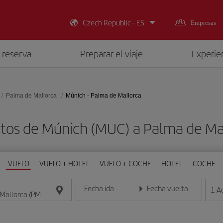
Czech Republic - ES
Empresas
 reserva
Preparar el viaje
Experien
Palma de Mallorca
Múnich - Palma de Mallorca
atos de Múnich (MUC) a Palma de Mal
VUELO
VUELO + HOTEL
VUELO + COCHE
HOTEL
COCHE
Fecha ida
Fecha vuelta
1
A
Introduce la fecha en formato día/mes/año
Introduce la fecha en format