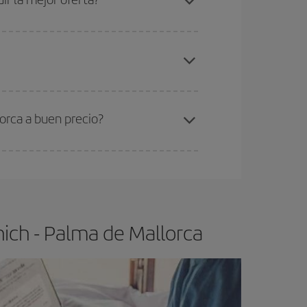
elo y de que las tarifas más baratas (turista)
únich-Palma de Mallorca-dest
.
ra el vuelo más barato.
orca a buen precio?
ser flexible.
Lo normal es que
cuanto antes
 poco abiertos, podrás
elegir el precio más
ich - Palma de Mallorca