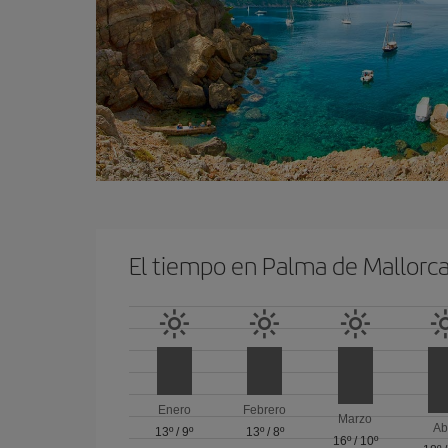
El tiempo en Palma de Mallorc
Enero
Febrero
Marzo
Ab
13º
/
9º
13º
/
8º
16º
/
10º