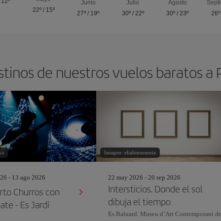
/
12º
Junio
Julio
Agosto
Sept
22º
/
15º
27º
/
19º
30º
/
22º
30º
/
23º
26º
stinos de nuestros vuelos baratos a
ks
Imagen: eliahinsomnia
26 - 13 ago 2026
22 may 2026 - 20 sep 2026
Intersticios. Donde el sol
rto Churros con
dibuja el tiempo
te - Es Jardí
Es Baluard. Museu d’Art Contemporani d