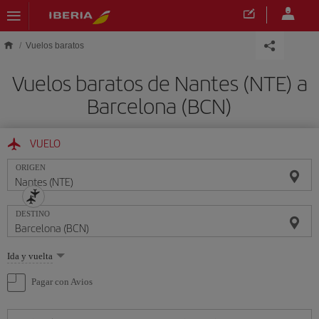
Saltar al contenido principal
Vuelos baratos
Vuelos baratos de Nantes (NTE) a
Barcelona (BCN)
VUELO
ORIGEN
DESTINO
Seleccione
Ida y vuelta
una
opción
Pagar con Avios