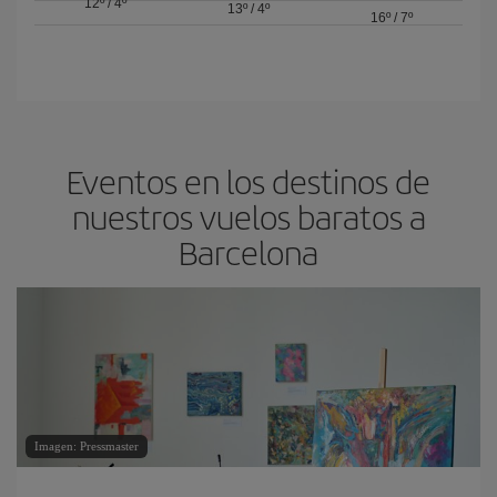
12º
/
4º
13º
/
4º
16º
/
7º
Eventos en los destinos de
nuestros vuelos baratos a
Barcelona
Imagen: Pressmaster