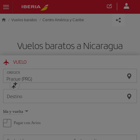
Saltar al contenido principal
Vuelos baratos
Centro América y Caribe
Vuelos baratos a Nicaragua
VUELO
ORIGEN
Destino
Seleccione
Ida y vuelta
una
opción
Pagar con Avios