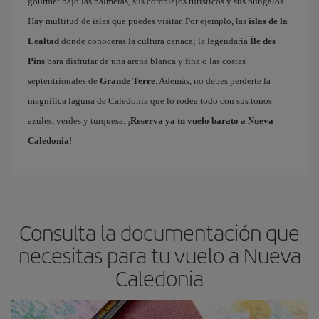
gourmet bajo las palmeras, sus complejos turísticos y sus bungalós.
Hay multitud de islas que puedes visitar. Por ejemplo, las
islas de la
Lealtad
donde conocerás la cultura canaca; la legendaria
Île des
Pins
para disfrutar de una arena blanca y fina o las costas
septentrionales de
Grande Terre
. Además, no debes perderte la
magnífica laguna de Caledonia que lo rodea todo con sus tonos
azules, verdes y turquesa. ¡
Reserva ya tu vuelo barato a Nueva
Caledonia
!
Consulta la documentación que
necesitas para tu vuelo a Nueva
Caledonia