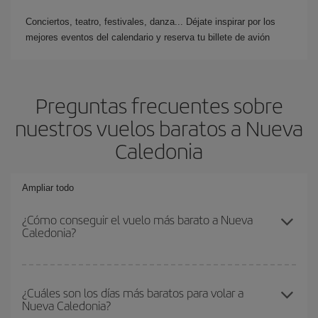
Conciertos, teatro, festivales, danza... Déjate inspirar por los
mejores eventos del calendario y reserva tu billete de avión
Preguntas frecuentes sobre
nuestros vuelos baratos a Nueva
Caledonia
Ampliar todo
¿Cómo conseguir el vuelo más barato a Nueva
Caledonia?
Podrás ahorrar en tu billete de avión y conseguir el vuelo más
barato si evitas temporadas altas, compras con antelación y
¿Cuáles son los días más baratos para volar a
Nueva Caledonia?
puedes ser flexible con las fechas y horarios de ida y vuelta.