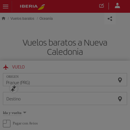
Saltar al contenido principal
Vuelos baratos
Oceanía
Vuelos baratos a Nueva
Caledonia
VUELO
ORIGEN
Destino
Seleccione
Ida y vuelta
una
opción
Pagar con Avios