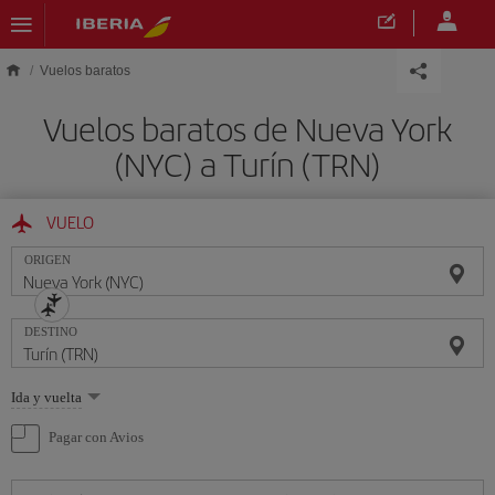
Saltar al contenido principal
Vuelos baratos
Vuelos baratos de Nueva York
(NYC) a Turín (TRN)
VUELO
ORIGEN
DESTINO
Seleccione
Ida y vuelta
una
opción
Pagar con Avios