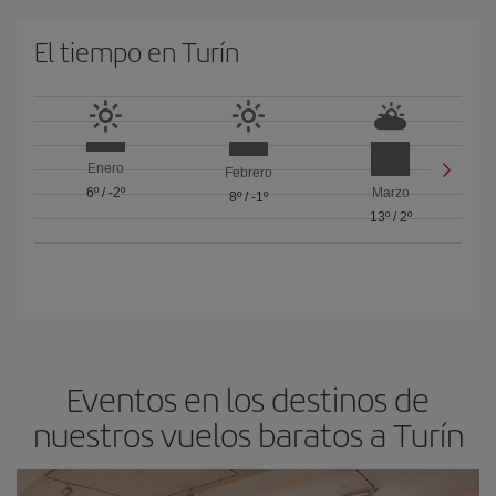
El tiempo en Turín
Enero
Febrero
6º
/
-2º
Marzo
8º
/
-1º
13º
/
2º
Eventos en los destinos de
nuestros vuelos baratos a Turín