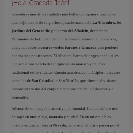
¡Hola, Granada-Jaén!
Granada es una de las ciudades más bellas de España y una de las
que mejor dan fe de su glorioso pasado musulmán.
La Alhambra, los
jardines del Generalife
y el barrio del
Albaicín
, declarados
Patrimonio de la Humanidad por la Unesco, merecen que reserves,
una y mil veces,
nuestros vuelos baratos a Granada
para perderte
por sus mágicos rincones. El Albaicín, barrio de origen andalusí, es
una seductora mezcla del antiguo estilo morisco y del más
tradicional estilo andaluz. Cuenta también, con múltiples miradores
como los de
San Cristóbal o San Nicolás
, que ofrecen al visitante
imponentes vistas del conjunto monumental de la Alhambra y el
Generalife.
Además de su innegable atractivo patrimonial, Granada ofrece tres
paisajes en uno: playa, montaña y ciudad. En un mismo día es
posible esquiar en
Sierra Nevada
, bañarse en el mar y pasear por el