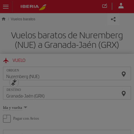
Saltar al contenido principal
Vuelos baratos
Vuelos baratos de Nuremberg
(NUE) a Granada-Jaén (GRX)
VUELO
ORIGEN
DESTINO
Seleccione
Ida y vuelta
una
opción
Pagar con Avios