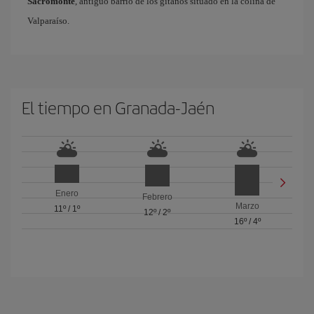
Sacromonte
, antiguo barrio de los gitanos situado en la colina de
Valparaíso.
El tiempo en Granada-Jaén
Enero
Febrero
Marzo
11º
/
1º
12º
/
2º
16º
/
4º