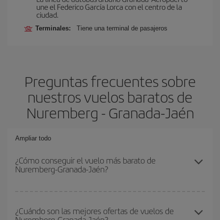
une el Federico García Lorca con el centro de la
ciudad.
Terminales:
Tiene una terminal de pasajeros
Preguntas frecuentes sobre
nuestros vuelos baratos de
Nuremberg - Granada-Jaén
Ampliar todo
¿Cómo conseguir el vuelo más barato de
Nuremberg-Granada-Jaén?
Podrás ahorrar en tu billete de avión de Nuremberg-Granada-Jaén-
dest y conseguir el vuelo más barato si evitas temporadas altas,
¿Cuándo son las mejores ofertas de vuelos de
Nuremberg-Granada-Jaén?
compras con antelación y puedes ser flexible con las fechas y