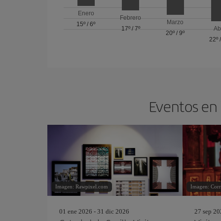
Enero
Febrero
Marzo
15º
/
6º
17º
/
7º
Ab
20º
/
9º
22º
Eventos en 
Imagen: Rawpixel.com
Imagen: Corr
01 ene 2026 - 31 dic 2026
27 sep 20