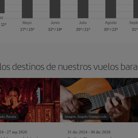
ril
Mayo
Junio
Julio
Agosto
Sept
/
11º
27º
/
15º
32º
/
19º
35º
/
21º
35º
/
22º
31º
los destinos de nuestros vuelos barat
ado Baratta
Imagen: Angelo Giampiccolo
24 - 27 sep 2026
31 dic 2024 - 30 dic 2026