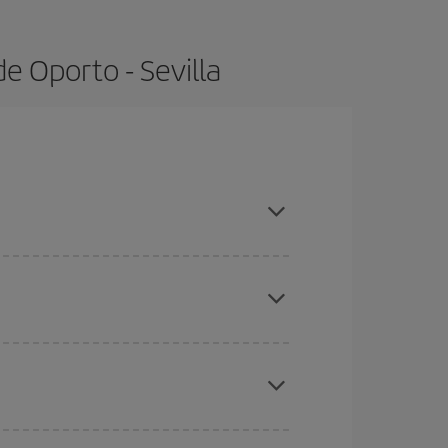
e Oporto - Sevilla
as con antelación y puedes ser flexible con las
ratos
. Dinos desde dónde vuelas, a dónde
ra días cercanos
, tanto de ida como de vuelta,
gunos
horarios
puede que te hagan ahorrar aún
eral las Navidades, la Semana Santa y los