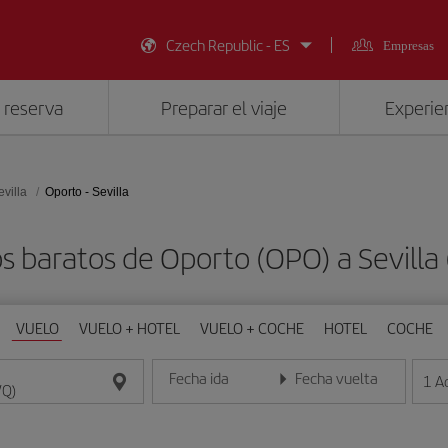
Czech Republic - ES
Empresas
 reserva
Preparar el viaje
Experien
evilla
Oporto - Sevilla
s baratos de Oporto (OPO) a Sevilla
VUELO
VUELO + HOTEL
VUELO + COCHE
HOTEL
COCHE
Fecha ida
Fecha vuelta
1
A
Introduce la fecha en formato día/mes/año
Introduce la fecha en format