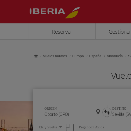
Saltar al contenido principal
Reservar
Gestionar
Vuelos baratos
Europa
España
Andalucía
S
Vuelo
ORIGEN
DESTINO
Seleccione
Pagar con Avios
Ida y vuelta