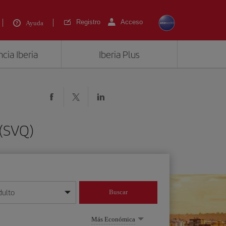
Registro
Acceso
Ayuda
cia Iberia
Iberia Plus
 (SVQ)
dulto
Buscar
o día/mes/año
Más Económica