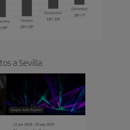
Diciembre
Noviembre
16º
/
7º
19º
/
10º
Octubre
iembre
25º
/
15º
/
19º
os a Sevilla
Imagen: Ajdin Kamber
12 jun 2026 - 26 sep 2026