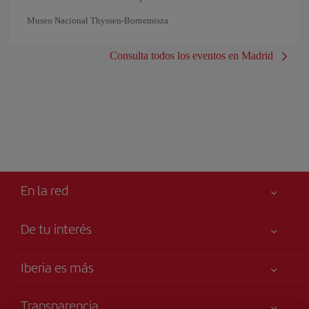
Museo Nacional Thyssen-Bornemisza
Consulta todos los eventos en Madrid
En la red
De tu interés
Tu seguridad es lo primero
Iberia es más
Accesibilidad
Noticias y Novedades
Compromiso de servicio
Transparencia