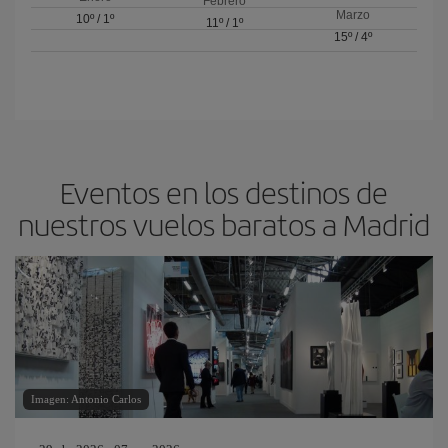
Febrero
Marzo
10º
/
1º
11º
/
1º
15º
/
4º
Eventos en los destinos de
nuestros vuelos baratos a Madrid
Imagen: Antonio Carlos