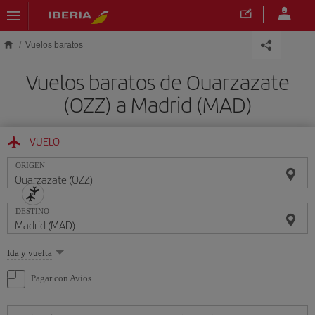
Saltar al contenido principal
Vuelos baratos
Vuelos baratos de Ouarzazate
(OZZ) a Madrid (MAD)
VUELO
ORIGEN
DESTINO
Seleccione
Ida y vuelta
una
opción
Pagar con Avios