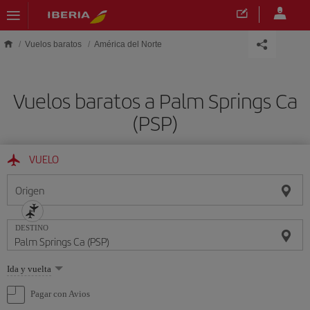
Saltar al contenido principal
Vuelos baratos
América del Norte
Vuelos baratos a Palm Springs Ca
(PSP)
VUELO
Origen
DESTINO
Seleccione
Ida y vuelta
una
opción
Pagar con Avios