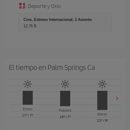
Deporte y Ocio
Cine, Estreno Internacional, 1 Asiento
12,75 $
El tiempo en Palm Springs Ca
Enero
Febrero
Marzo
17º
/
7º
18º
/
7º
22º
/
9º