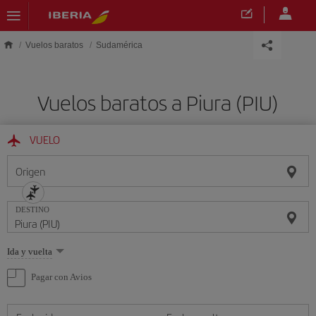
Saltar al contenido principal
Vuelos baratos
Sudamérica
Vuelos baratos a Piura (PIU)
VUELO
Origen
DESTINO
Seleccione
Ida y vuelta
una
opción
Pagar con Avios