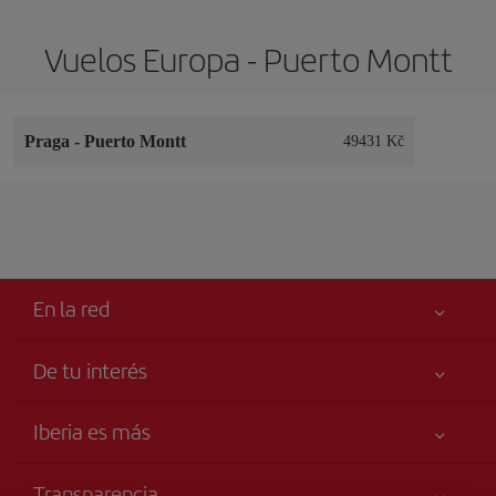
Vuelos Europa - Puerto Montt
Praga
-
Puerto Montt
49431 Kč
En la red
De tu interés
Tu seguridad es lo primero
Iberia es más
Accesibilidad
Noticias y Novedades
Compromiso de servicio
Transparencia