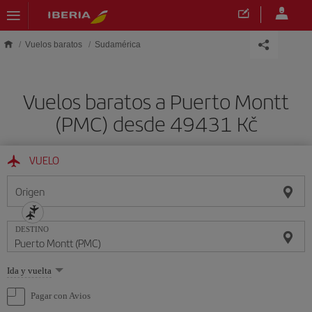
Saltar al contenido principal
Vuelos baratos
Sudamérica
Vuelos baratos a Puerto Montt
(PMC) desde 49431 Kč
VUELO
Origen
DESTINO
Seleccione
Ida y vuelta
una
opción
Pagar con Avios