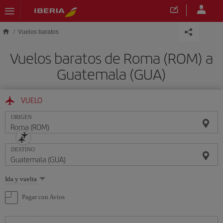
Saltar al contenido principal
Vuelos baratos
Vuelos baratos de Roma (ROM) a
Guatemala (GUA)
VUELO
ORIGEN
DESTINO
Seleccione
Ida y vuelta
una
opción
Pagar con Avios