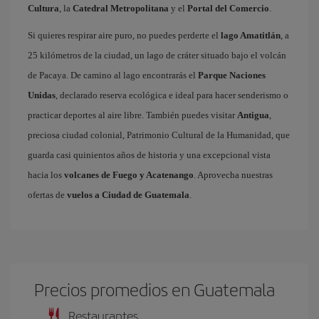
Cultura
, la
Catedral Metropolitana
y el
Portal del Comercio
.
Si quieres respirar aire puro, no puedes perderte el
lago Amatitlán
, a
25 kilómetros de la ciudad, un lago de cráter situado bajo el volcán
de Pacaya. De camino al lago encontrarás el
Parque Naciones
Unidas
, declarado reserva ecológica e ideal para hacer senderismo o
practicar deportes al aire libre. También puedes visitar
Antigua
,
preciosa ciudad colonial, Patrimonio Cultural de la Humanidad, que
guarda casi quinientos años de historia y una excepcional vista
hacia los
volcanes de Fuego y Acatenango
. Aprovecha nuestras
ofertas de
vuelos a Ciudad de Guatemala
.
Precios promedios en Guatemala
Restaurantes