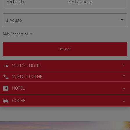
Fecha ida
Fecha vuelta
1
Adulto
Mis fechas son flexibles
Mis fechas son flexibles
Más Económica
1
+
Adulto
agosto
agosto
2026
2026
Más de 11 años
Buscar
Lunes
Lunes
Martes
Martes
Miércoles
Miércoles
Jueves
Jueves
Viernes
Viernes
Sábado
Sábado
Domingo
Domingo
L
L
M
M
X
X
J
J
V
V
S
S
D
D
0
+
Niño
De 2 a 11 años
VUELO + HOTEL
1
1
2
2
3
3
4
4
5
5
6
6
7
7
8
8
9
9
VUELO + COCHE
0
+
Bebé
10
10
11
11
12
12
13
13
14
14
15
15
16
16
Menos de 2 años
HOTEL
17
17
18
18
19
19
20
20
21
21
22
22
23
23
24
24
25
25
26
26
27
27
28
28
29
29
30
30
COCHE
31
31