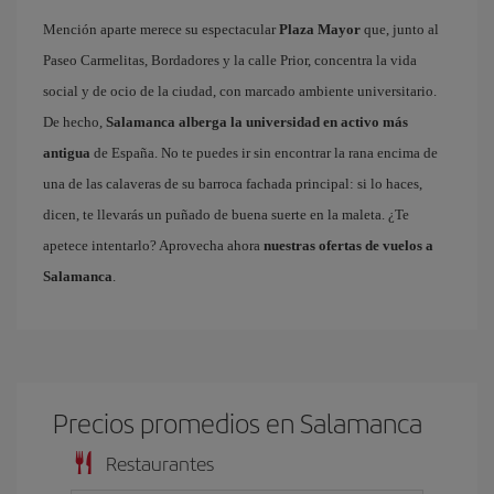
Mención aparte merece su espectacular
Plaza Mayor
que, junto al
Paseo Carmelitas, Bordadores y la calle Prior, concentra la vida
social y de ocio de la ciudad, con marcado ambiente universitario.
De hecho,
Salamanca alberga la universidad en activo más
antigua
de España. No te puedes ir sin encontrar la rana encima de
una de las calaveras de su barroca fachada principal: si lo haces,
dicen, te llevarás un puñado de buena suerte en la maleta. ¿Te
apetece intentarlo? Aprovecha ahora
nuestras ofertas de vuelos a
Salamanca
.
Precios promedios en Salamanca
Restaurantes