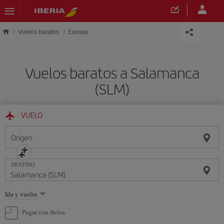
Saltar al contenido principal
Vuelos baratos
Europa
Vuelos baratos a Salamanca
(SLM)
VUELO
Origen
DESTINO
Seleccione
Ida y vuelta
una
opción
Pagar con Avios