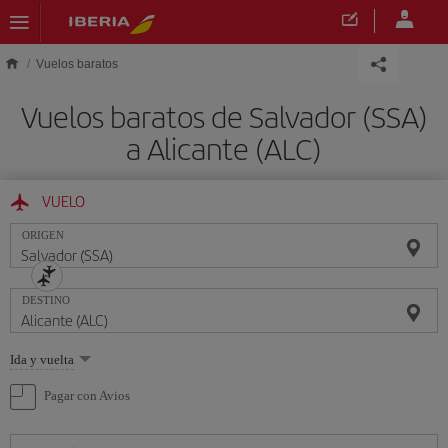
Saltar al contenido principal
Vuelos baratos
Vuelos baratos de Salvador (SSA)
a Alicante (ALC)
VUELO
ORIGEN
DESTINO
Seleccione
Ida y vuelta
una
opción
Pagar con Avios