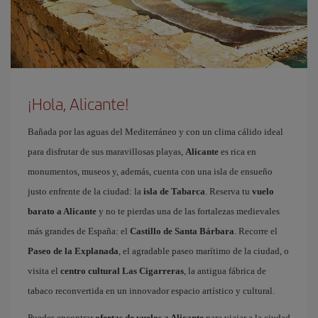
¡Hola, Alicante!
Bañada por las aguas del Mediterráneo y con un clima cálido ideal
para disfrutar de sus maravillosas playas,
Alicante
es rica en
monumentos, museos y, además, cuenta con una isla de ensueño
justo enfrente de la ciudad: la
isla de Tabarca
. Reserva tu
vuelo
barato a Alicante
y no te pierdas una de las fortalezas medievales
más grandes de España: el
Castillo de Santa Bárbara
. Recorre el
Paseo de la Explanada
, el agradable paseo marítimo de la ciudad, o
visita el
centro cultural Las Cigarreras
, la antigua fábrica de
tabaco reconvertida en un innovador espacio artístico y cultural.
Puedes encontrar
ofertas de vuelos a Alicante
para viajar a la ciudad