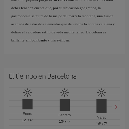
debes tener en cuenta que, por su ubicación geográfica, la
gastronomía se nutre de lo mejor del mar y la montaña, una fusión
acertada de estos dos elementos que da valor a la cocina catalana y
define el verdadero estilo de vida mediterráneo. Barcelona es
brillante, rimbombante y maravillosa.
El tiempo en Barcelona
Enero
Febrero
Marzo
12º
/
4º
13º
/
4º
16º
/
7º