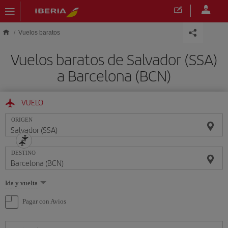
Saltar al contenido principal
Vuelos baratos
Vuelos baratos de Salvador (SSA)
a Barcelona (BCN)
VUELO
ORIGEN
DESTINO
Seleccione
Ida y vuelta
una
opción
Pagar con Avios