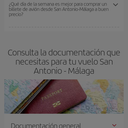
precio según tus necesidades de viaje. La tarifa básica, te
¿Qué día de la semana es mejor para comprar un
billete de avión desde San Antonio-Málaga a buen
asegura el vuelo más barato.
precio?
Cualquier día de la semana puedes encontrar vuelos baratos. Las
claves para encontrar los mejores precios son
anticiparte y ser
flexible.
Lo normal es que
cuanto antes
reserves tus billetes de
Consulta la documentación que
avión más baratos te saldrán. Además, si buscas los vuelos con
las fechas y los horarios del viaje un poco abiertos, podrás
elegir
necesitas para tu vuelo San
el precio más barato.
Antonio - Málaga
Documentación general