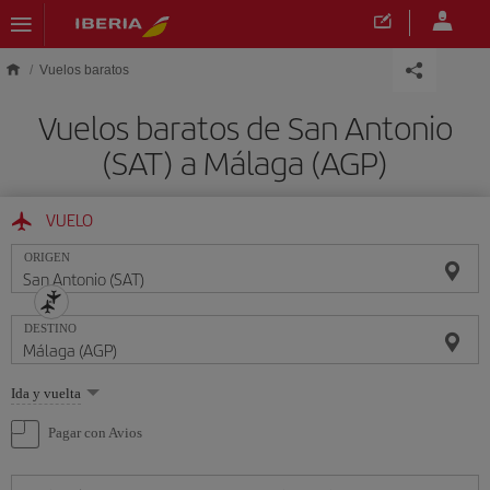
Saltar al contenido principal
Vuelos baratos
Vuelos baratos de San Antonio
(SAT) a Málaga (AGP)
VUELO
ORIGEN
DESTINO
Seleccione
Ida y vuelta
una
opción
Pagar con Avios