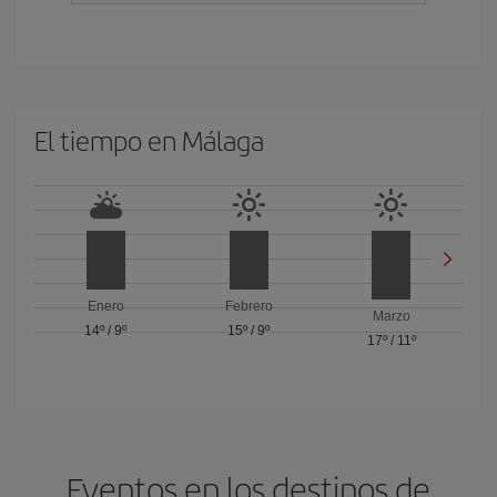
El tiempo en Málaga
Enero
Febrero
Marzo
14º
/
9º
15º
/
9º
17º
/
11º
Eventos en los destinos de