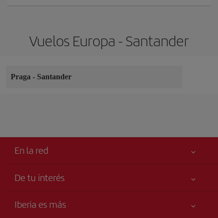
Vuelos Europa - Santander
Praga
-
Santander
En la red
De tu interés
Tu seguridad es lo primero
Iberia es más
Accesibilidad