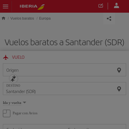
Saltar al contenido principal
Vuelos baratos
Europa
Vuelos baratos a Santander (SDR)
VUELO
Origen
DESTINO
Seleccione
Ida y vuelta
una
opción
Pagar con Avios