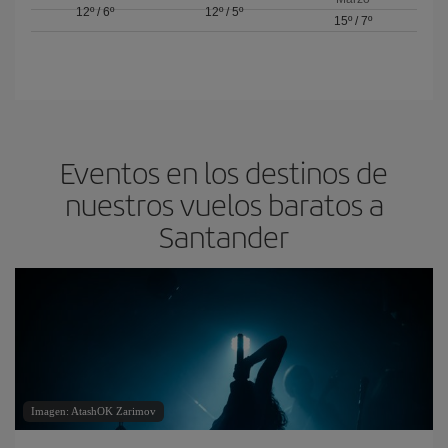
12º
/
6º
12º
/
5º
15º
/
7º
Eventos en los destinos de
nuestros vuelos baratos a
Santander
Imagen: AtashOK Zarimov