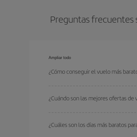
Preguntas frecuentes 
Ampliar todo
¿Cómo conseguir el vuelo más bara
Podrás ahorrar en tu billete de avión de Santiag
ser flexible con las fechas y horarios de ida y vue
¿Cuándo son las mejores ofertas de
Puedes conseguir los vuelos más baratos viajan
periodos de vacaciones escolares son temporada
¿Cuáles son los días más baratos pa
precios encontrarás.