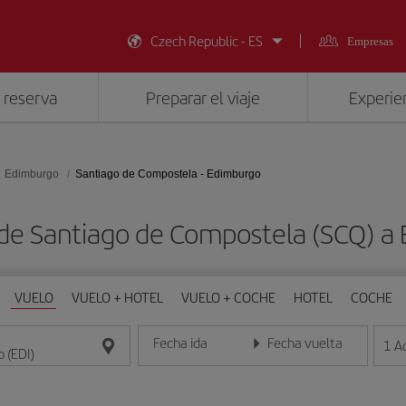
Czech Republic - ES
Empresas
 reserva
Preparar el viaje
Experien
Edimburgo
Santiago de Compostela - Edimburgo
 de Santiago de Compostela (SCQ) a 
VUELO
VUELO + HOTEL
VUELO + COCHE
HOTEL
COCHE
Fecha ida
Fecha vuelta
1
A
Introduce la fecha en formato día/mes/año
Introduce la fecha en format