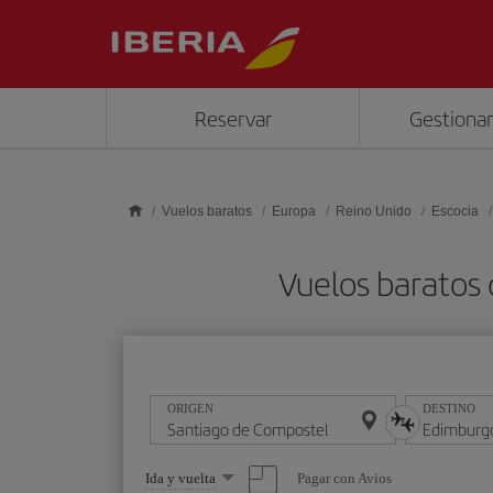
Saltar al contenido principal
Reservar
Gestionar
Vuelos baratos
Europa
Reino Unido
Escocia
Vuelos baratos
ORIGEN
DESTINO
Seleccione
Pagar con Avios
Ida y vuelta