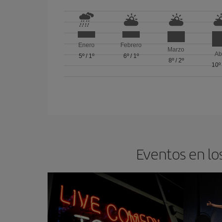
Enero
Febrero
Marzo
Ab
5º
/
1º
6º
/
1º
8º
/
2º
10º
Eventos en lo