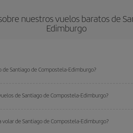
sobre nuestros vuelos baratos de Sa
Edimburgo
to de Santiago de Compostela-Edimburgo?
o de Compostela-Edimburgo-dest y conseguir el vuelo más barato si evitas te
lta.
 vuelos de Santiago de Compostela-Edimburgo?
do
fuera de las temporadas altas
. Aunque depende de tu destino, por lo gen
 alta. Además, sobre todo si estás pensando en una escapada de fin de sem
ra volar de Santiago de Compostela-Edimburgo?