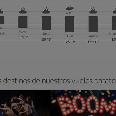
ril
Mayo
/
4º
Junio
Sept
Julio
Agosto
13º
/
6º
15º
/
9º
15
17º
/
11º
17º
/
11º
s destinos de nuestros vuelos barat