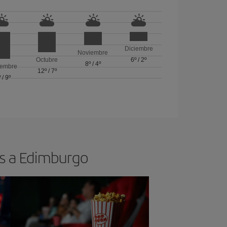
Diciembre
Noviembre
Octubre
6º
/
2º
8º
/
4º
iembre
12º
/
7º
º
/
9º
os a Edimburgo