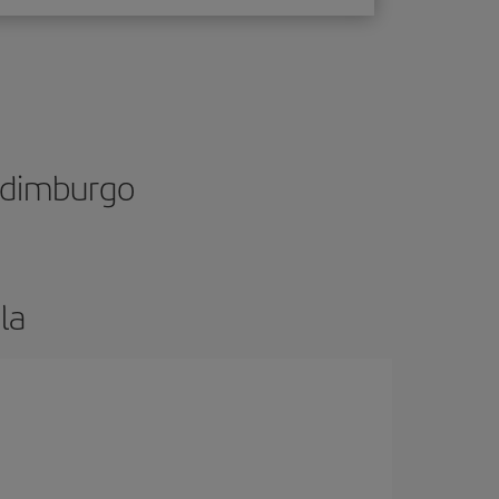
 Edimburgo
la