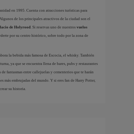
nidad en 1995. Cuenta con atracciones turísticas para
. Algunos de los principales atractivos de la ciudad son el
lacio de Holyrood
. Si reservas uno de nuestros
vuelos
derte por su centro histórico, sobre todo por la zona de
abora la bebida más famosa de Escocia, el whisky. También
turna, ya que se encuentra llena de bares, pubs y restaurantes
 de fantasmas entre callejuelas y cementerios que te harán
des más embrujadas del mundo. Y si eres fan de Harry Potter,
rear su historia.