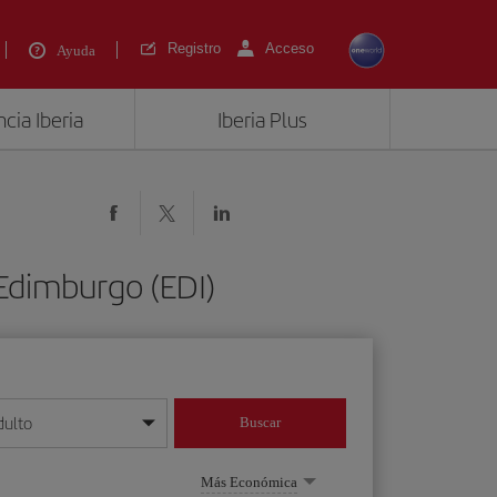
Registro
Acceso
Ayuda
cia Iberia
Iberia Plus
Edimburgo (EDI)
dulto
Buscar
o día/mes/año
Más Económica