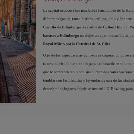
La capital escocesa fue nombrada Patrimonio de la Huma
diferentes gustos, tanto historia, cultura, ocio y deporte
Castillo de Edimburgo
, la colina de
Calton Hill
o el
Pa
baratos a Edimburgo
no dejes escapar la ocasión de per
Royal Mile
o por la
Catedral de St. Giles
.
Otro de los aspectos más curiosos es conocer cómo se el
tienes multitud de opciones para disfrutar de su vida noc
que te sorprenderán o con sus numerosos tours nocturnos
temblar con las historias y leyendas de una de las ciuda
descubre los lugares donde se inspiró J.K. Rowling para c