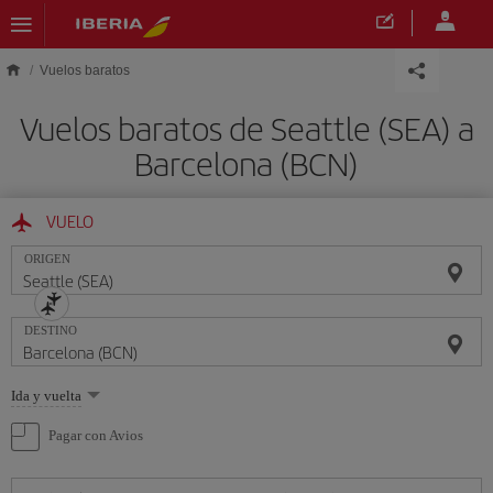
Saltar al contenido principal
Vuelos baratos
Vuelos baratos de Seattle (SEA) a
Barcelona (BCN)
VUELO
ORIGEN
DESTINO
Seleccione
Ida y vuelta
una
opción
Pagar con Avios