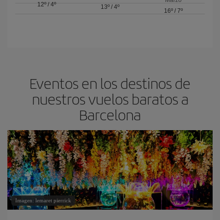
Marzo
12º
/
4º
13º
/
4º
16º
/
7º
Eventos en los destinos de
nuestros vuelos baratos a
Barcelona
Imagen: lemaret pierrick