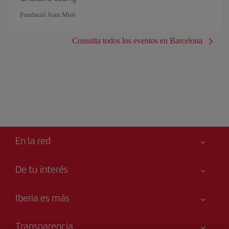
Fundació Joan Miró
Consulta todos los eventos en Barcelona
En la red
De tu interés
Tu seguridad es lo primero
Iberia es más
Accesibilidad
Noticias y Novedades
Compromiso de servicio
Transparencia