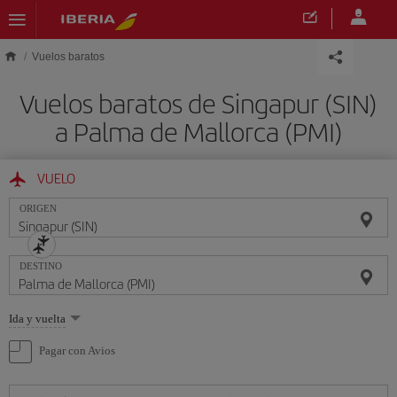
Saltar al contenido principal
Vuelos baratos
Vuelos baratos de Singapur (SIN)
a Palma de Mallorca (PMI)
VUELO
ORIGEN
DESTINO
Seleccione
Ida y vuelta
una
opción
Pagar con Avios