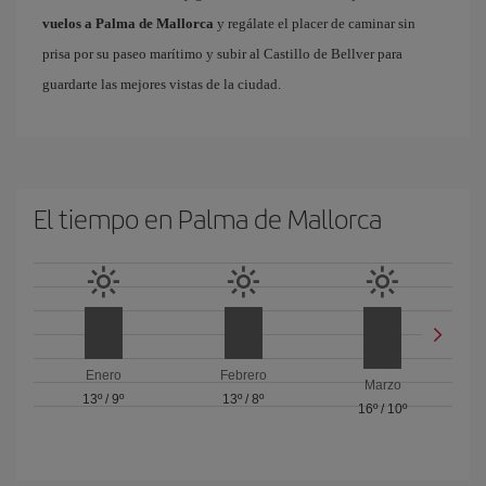
vuelos a Palma de Mallorca
y regálate el placer de caminar sin
prisa por su paseo marítimo y subir al Castillo de Bellver para
guardarte las mejores vistas de la ciudad.
El tiempo en Palma de Mallorca
Enero
Febrero
Marzo
13º
/
9º
13º
/
8º
16º
/
10º