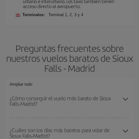
urbano e interurbano. Los taxis también tienen
acceso directo al aeropuerto.
Terminales:
Terminal 1, 2, 3 y 4
Preguntas frecuentes sobre
nuestros vuelos baratos de Sioux
Falls - Madrid
Ampliar todo
¿Cómo conseguir el vuelo más barato de Sioux
Falls-Madrid?
Podrás ahorrar en tu billete de avión de Sioux Falls-Madrid-dest y
conseguir el vuelo más barato si evitas temporadas altas,
¿Cuáles son los días más baratos para volar de
Sioux Falls-Madrid?
compras con antelación y puedes ser flexible con las fechas y