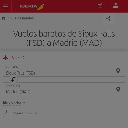
Saltar al contenido principal
Vuelos baratos
Vuelos baratos de Sioux Falls
(FSD) a Madrid (MAD)
VUELO
ORIGEN
DESTINO
Seleccione
Ida y vuelta
una
opción
Pagar con Avios