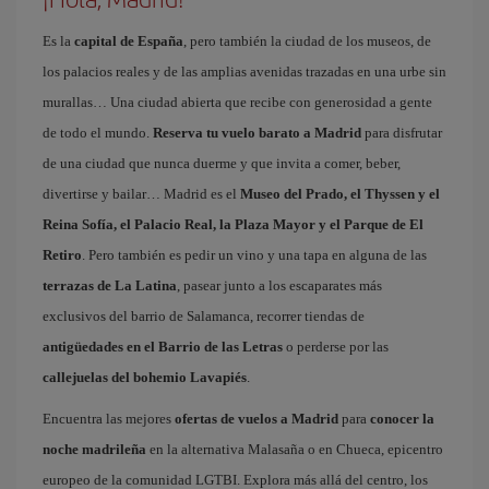
Es la
capital de España
, pero también la ciudad de los museos, de
los palacios reales y de las amplias avenidas trazadas en una urbe sin
murallas… Una ciudad abierta que recibe con generosidad a gente
de todo el mundo.
Reserva tu vuelo barato a Madrid
para disfrutar
de una ciudad que nunca duerme y que invita a comer, beber,
divertirse y bailar… Madrid es el
Museo del Prado, el Thyssen y el
Reina Sofía, el Palacio Real, la Plaza Mayor y el Parque de El
Retiro
. Pero también es pedir un vino y una tapa en alguna de las
terrazas de La Latina
, pasear junto a los escaparates más
exclusivos del barrio de Salamanca, recorrer tiendas de
antigüedades en el Barrio de las Letras
o perderse por las
callejuelas del bohemio Lavapiés
.
Encuentra las mejores
ofertas de vuelos a Madrid
para
conocer la
noche madrileña
en la alternativa Malasaña o en Chueca, epicentro
europeo de la comunidad LGTBI. Explora más allá del centro, los