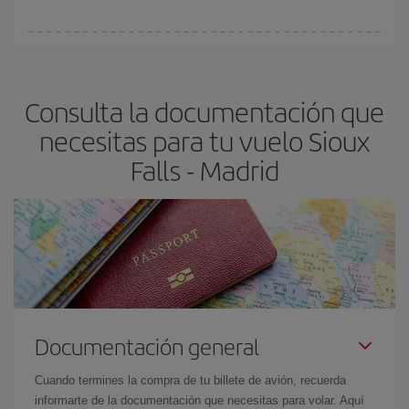
Cualquier día de la semana puedes encontrar vuelos baratos. Las
claves para encontrar los mejores precios son
anticiparte y ser
flexible.
Lo normal es que
cuanto antes
reserves tus billetes de
Consulta la documentación que
avión más baratos te saldrán. Además, si buscas los vuelos con
las fechas y los horarios del viaje un poco abiertos, podrás
elegir
necesitas para tu vuelo Sioux
el precio más barato.
Falls - Madrid
Documentación general
Cuando termines la compra de tu billete de avión, recuerda
informarte de la documentación que necesitas para volar. Aquí