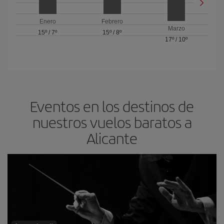
Enero
Febrero
Marzo
15º
/
7º
15º
/
8º
17º
/
10º
Eventos en los destinos de
nuestros vuelos baratos a
Alicante