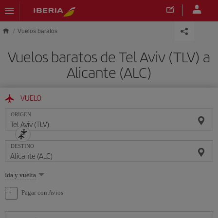
Saltar al contenido principal
Vuelos baratos
Vuelos baratos de Tel Aviv (TLV) a
Alicante (ALC)
VUELO
ORIGEN
DESTINO
Seleccione
Ida y vuelta
una
opción
Pagar con Avios