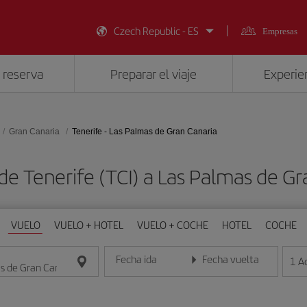
Czech Republic - ES
Empresas
 reserva
Preparar el viaje
Experien
Gran Canaria
Tenerife - Las Palmas de Gran Canaria
de Tenerife (TCI) a Las Palmas de Gr
VUELO
VUELO + HOTEL
VUELO + COCHE
HOTEL
COCHE
Fecha ida
Fecha vuelta
1
A
Introduce la fecha en formato día/mes/año
Introduce la fecha en format