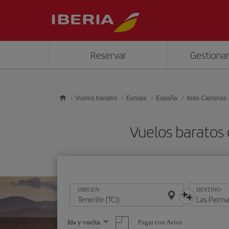
Saltar al contenido principal
Reservar
Gestionar
Vuelos baratos
Europa
España
Islas Canarias
Vuelos baratos 
ORIGEN
DESTINO
Seleccione
Pagar con Avios
Ida y vuelta