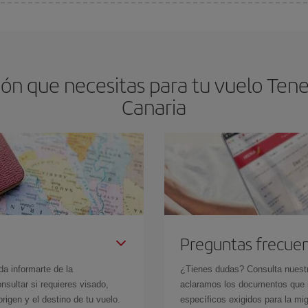
os baratos. Las claves para encontrar los mejores precios son
anticiparte y 
drán. Además, si buscas los vuelos con las fechas y los horarios del viaje un
ón que necesitas para tu vuelo Tener
Canaria
Preguntas frecue
da informarte de la
¿Tienes dudas? Consulta nues
sultar si requieres visado,
aclaramos los documentos que ne
rigen y el destino de tu vuelo.
específicos exigidos para la mi