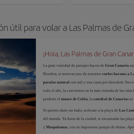
n útil para volar a Las Palmas de G
¡Hola, Las Palmas de Gran Canar
La gran variedad de paisajes hacen de
Gran Canaria
un
Biosfera, si reservas uno de nuestros
vuelos baratos a 
paraíso natural
con mil y una caras por descubrir. Sus e
todo el año, la convierten en la más visitada de las islas 
perderte el
museo de Colón
, la
catedral de Canarias
ni 
Si quieres darte un baño, acércate a la playa de
Las Cant
del mundo. Ya fuera de la ciudad, te encantarán las play
y
Maspalomas
, con su imponente parque de dunas .Ap