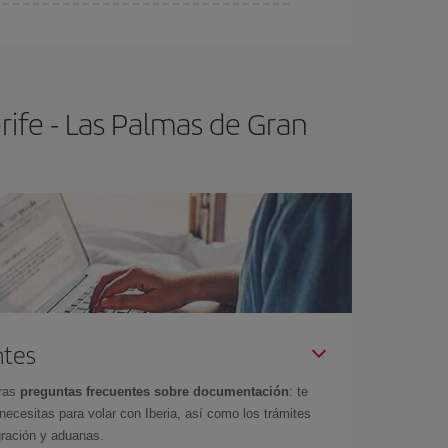
ser flexible.
Lo normal es que
cuanto antes
 poco abiertos, podrás
elegir el precio más
ife - Las Palmas de Gran
ntes
tras
preguntas frecuentes sobre documentación
: te
cesitas para volar con Iberia, así como los trámites
gración y aduanas.