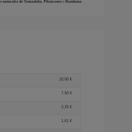
s naturales de Tamadaba
,
Pilancones
o
Bandama
.
10,00 €
7,50 €
2,25 €
1,61 €