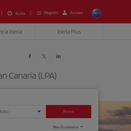
Registro
Acceso
Ayuda
cia Iberia
Iberia Plus
an Canaria (LPA)
dulto
Buscar
o día/mes/año
Más Económica