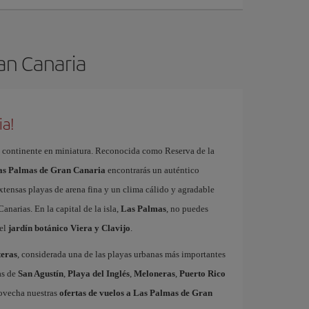
ran Canaria
ia!
 continente en miniatura. Reconocida como Reserva de la
Las Palmas de Gran Canaria
encontrarás un auténtico
xtensas playas de arena fina y un clima cálido y agradable
Canarias. En la capital de la isla,
Las Palmas
, no puedes
el
jardín botánico Viera y Clavijo
.
eras
, considerada una de las playas urbanas más importantes
as de
San Agustín
,
Playa del Inglés
,
Meloneras
,
Puerto Rico
rovecha nuestras
ofertas de vuelos a Las Palmas de Gran