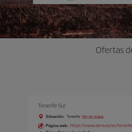
una
opción
Ofertas d
Tenerife Sur
Situación:
Tenerife
Ver en mapa
https://www.aena.es/es/tenerife
Página web: