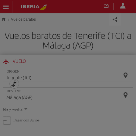
Saltar al contenido principal
Vuelos baratos
Vuelos baratos de Tenerife (TCI) a
Málaga (AGP)
VUELO
ORIGEN
DESTINO
Seleccione
Ida y vuelta
una
opción
Pagar con Avios