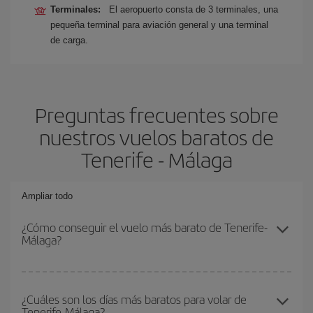
Terminales:
El aeropuerto consta de 3 terminales, una
pequeña terminal para aviación general y una terminal
de carga.
Preguntas frecuentes sobre
nuestros vuelos baratos de
Tenerife - Málaga
Ampliar todo
¿Cómo conseguir el vuelo más barato de Tenerife-
Málaga?
Podrás ahorrar en tu billete de avión de Tenerife-Málaga-dest y
conseguir el vuelo más barato si evitas temporadas altas,
¿Cuáles son los días más baratos para volar de
Tenerife-Málaga?
compras con antelación y puedes ser flexible con las fechas y