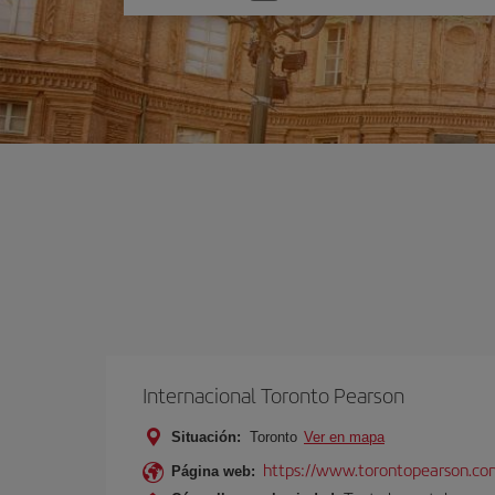
una
opción
Internacional Toronto Pearson
Situación:
Toronto
Ver en mapa
https://www.torontopearson.co
Página web: