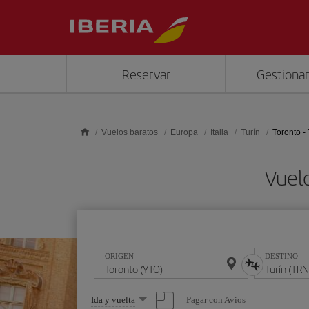
Saltar al contenido principal
Reservar
Gestionar
Vuelos baratos
Europa
Italia
Turín
Toronto - 
Vuelo
ORIGEN
DESTINO
Seleccione
Pagar con Avios
Ida y vuelta