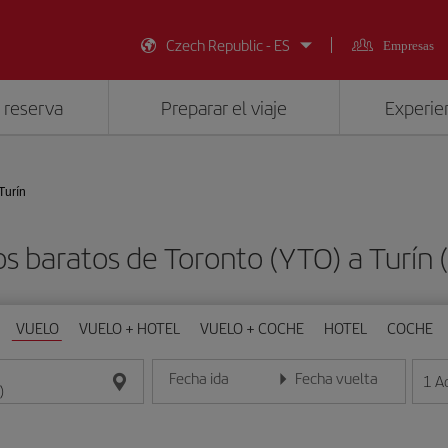
Czech Republic - ES
Empresas
 reserva
Preparar el viaje
Experien
Turín
s baratos de Toronto (YTO) a Turín 
VUELO
VUELO + HOTEL
VUELO + COCHE
HOTEL
COCHE
Fecha ida
Fecha vuelta
1
A
Introduce la fecha en formato día/mes/año
Introduce la fecha en format