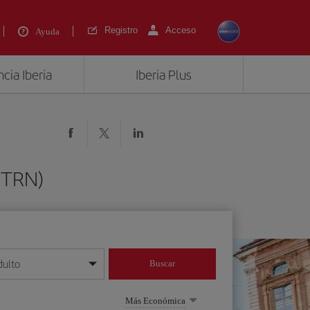
Registro
Acceso
Ayuda
cia Iberia
Iberia Plus
(TRN)
dulto
Buscar
o día/mes/año
Más Económica