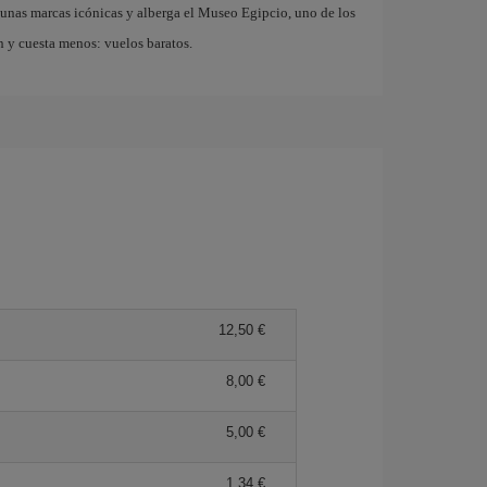
gunas marcas icónicas y alberga el Museo Egipcio, uno de los
 y cuesta menos: vuelos baratos.
12,50 €
8,00 €
5,00 €
1,34 €