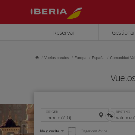
Saltar al contenido principal
Reservar
Gestionar
Vuelos baratos
Europa
España
Comunidad Va
Vuelos
ORIGEN
DESTINO
Seleccione
Pagar con Avios
Ida y vuelta