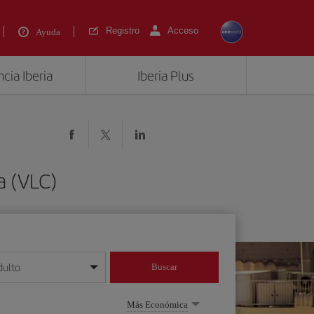
Registro
Acceso
Ayuda
cia Iberia
Iberia Plus
a (VLC)
dulto
Buscar
o día/mes/año
Más Económica