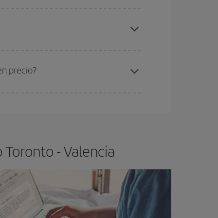
elo y de que las tarifas más baratas (turista)
ronto-Valencia-dest
.
ra el vuelo más barato.
en precio?
ser flexible.
Lo normal es que
cuanto antes
 poco abiertos, podrás
elegir el precio más
 Toronto - Valencia