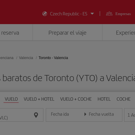
Czech Republic - ES
Empresas
 reserva
Preparar el viaje
Experien
lenciana
Valencia
Toronto - Valencia
 baratos de Toronto (YTO) a Valenci
VUELO
VUELO + HOTEL
VUELO + COCHE
HOTEL
COCHE
Fecha ida
Fecha vuelta
1
A
Introduce la fecha en formato día/mes/año
Introduce la fecha en format