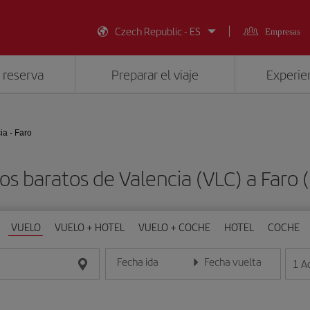
Czech Republic - ES
Empresas
 reserva
Preparar el viaje
Experien
ia - Faro
os baratos de Valencia (VLC) a Faro 
VUELO
VUELO + HOTEL
VUELO + COCHE
HOTEL
COCHE
Fecha ida
Fecha vuelta
1
A
Introduce la fecha en formato día/mes/año
Introduce la fecha en format