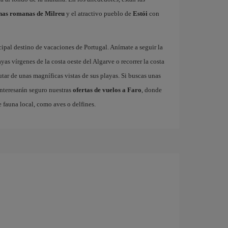
nas romanas de Milreu
y el atractivo pueblo de
Estói
con
ncipal destino de vacaciones de Portugal. Anímate a seguir la
yas vírgenes de la costa oeste del Algarve o recorrer la costa
utar de unas magníficas vistas de sus playas. Si buscas unas
interesarán seguro nuestras
ofertas de vuelos a Faro
, donde
 fauna local, como aves o delfines.