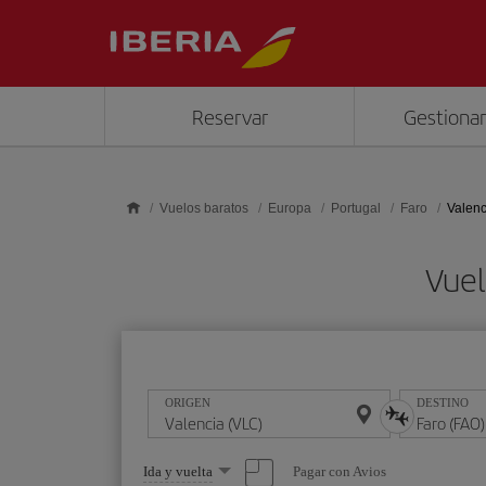
Saltar al contenido principal
Reservar
Gestionar
Vuelos baratos
Europa
Portugal
Faro
Valenc
Vuel
ORIGEN
DESTINO
Seleccione
Pagar con Avios
Ida y vuelta