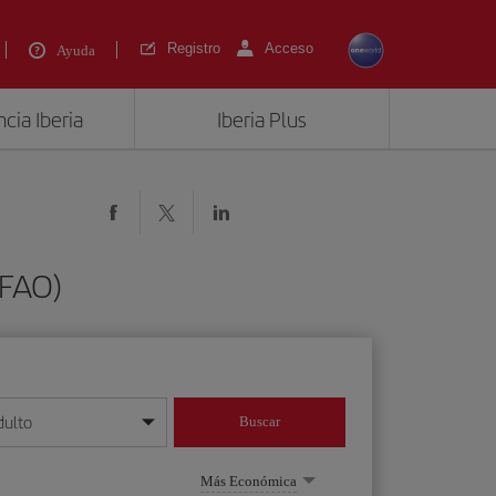
Registro
Acceso
Ayuda
cia Iberia
Iberia Plus
(FAO)
dulto
Buscar
o día/mes/año
Más Económica