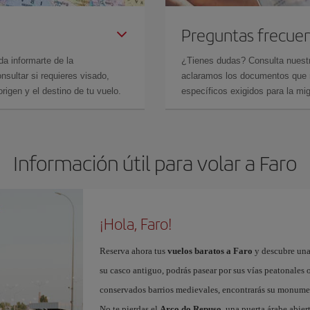
Preguntas frecue
da informarte de la
¿Tienes dudas? Consulta nues
sultar si requieres visado,
aclaramos los documentos que ne
rigen y el destino de tu vuelo.
específicos exigidos para la mi
Información útil para volar a Faro
¡Hola, Faro!
Reserva ahora tus
vuelos baratos a Faro
y descubre una
su casco antiguo, podrás pasear por sus vías peatonales o
conservados barrios medievales, encontrarás su monume
No te pierdas el
Arco do Repuso
, una puerta árabe abier