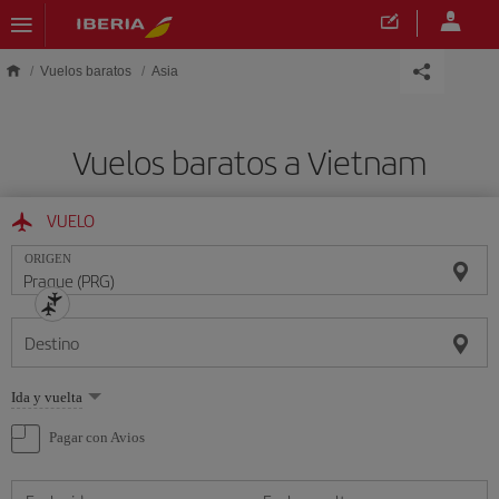
Saltar al contenido principal
Vuelos baratos
Asia
Vuelos baratos a Vietnam
VUELO
ORIGEN
Destino
Seleccione
Ida y vuelta
una
opción
Pagar con Avios