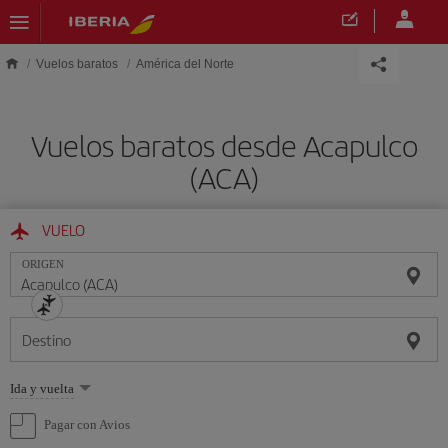
Saltar al contenido principal
Vuelos baratos
América del Norte
Vuelos baratos desde Acapulco
(ACA)
VUELO
ORIGEN
Destino
Seleccione
Ida y vuelta
una
opción
Pagar con Avios