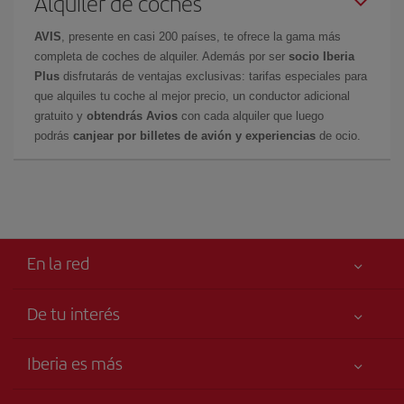
Alquiler de coches
AVIS
, presente en casi 200 países, te ofrece la gama más
completa de coches de alquiler. Además por ser
socio Iberia
Plus
disfrutarás de ventajas exclusivas: tarifas especiales para
que alquiles tu coche al mejor precio, un conductor adicional
gratuito y
obtendrás Avios
con cada alquiler que luego
podrás
canjear por billetes de avión y experiencias
de ocio.
En la red
De tu interés
Tu seguridad es lo primero
Iberia es más
Accesibilidad
Noticias y Novedades
Compromiso de servicio