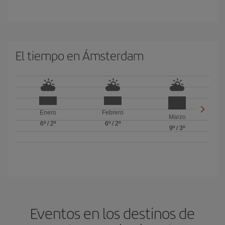
El tiempo en Ámsterdam
Enero
Febrero
Marzo
6º
/
2º
6º
/
2º
9º
/
3º
Eventos en los destinos de