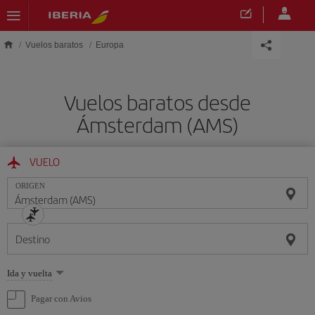
Saltar al contenido principal
Vuelos baratos
Europa
Vuelos baratos desde
Ámsterdam (AMS)
VUELO
ORIGEN
Destino
Seleccione
Ida y vuelta
una
opción
Pagar con Avios