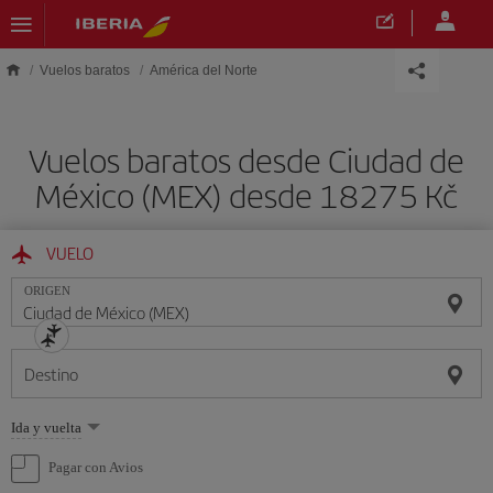
Saltar al contenido principal
Vuelos baratos
América del Norte
Vuelos baratos desde Ciudad de
México (MEX) desde 18275 Kč
VUELO
ORIGEN
Destino
Seleccione
Ida y vuelta
una
opción
Pagar con Avios