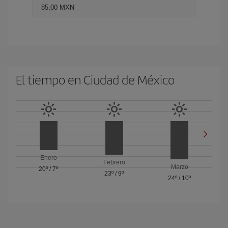
85,00 MXN
El tiempo en Ciudad de México
Enero
Febrero
Marzo
20º
/
7º
23º
/
9º
24º
/
10º