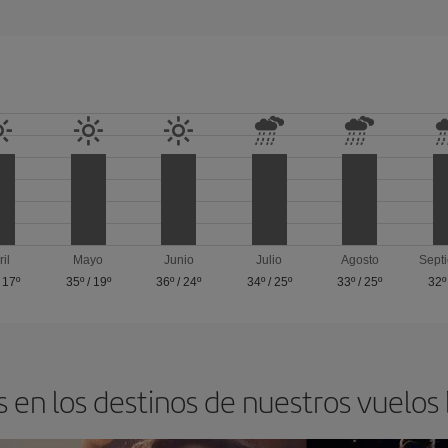
ril
Mayo
Junio
Julio
Agosto
Sept
/
17º
35º
/
19º
36º
/
24º
34º
/
25º
33º
/
25º
32º
 en los destinos de nuestros vuelos