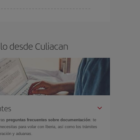
ra el vuelo más barato.
lo desde Culiacan
ntes
tras
preguntas frecuentes sobre documentación
: te
cesitas para volar con Iberia, así como los trámites
gración y aduanas.