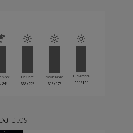
Diciembre
iembre
Octubre
Noviembre
28º
/
13º
/
24º
33º
/
22º
31º
/
17º
 baratos