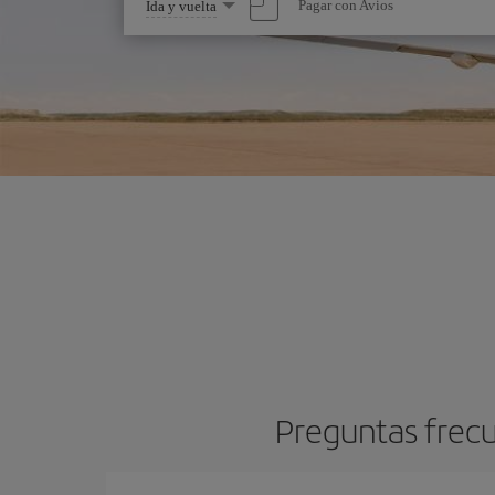
Seleccione
Pagar con Avios
Ida y vuelta
una
opción
Preguntas frecu