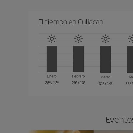
El tiempo en Culiacan
Enero
Febrero
Marzo
Ab
28º
/
12º
29º
/
13º
31º
/
14º
33º
Eventos