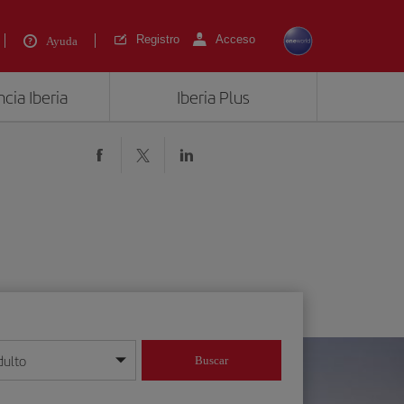
Registro
Acceso
Ayuda
cia Iberia
Iberia Plus
)
dulto
Buscar
o día/mes/año