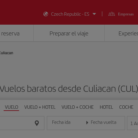
Czech Republic - ES
Empresas
 reserva
Preparar el viaje
Experien
uliacan
Vuelos baratos desde Culiacan (CUL
VUELO
VUELO + HOTEL
VUELO + COCHE
HOTEL
COCHE
Fecha ida
Fecha vuelta
1
A
Introduce la fecha en formato día/mes/año
Introduce la fecha en format