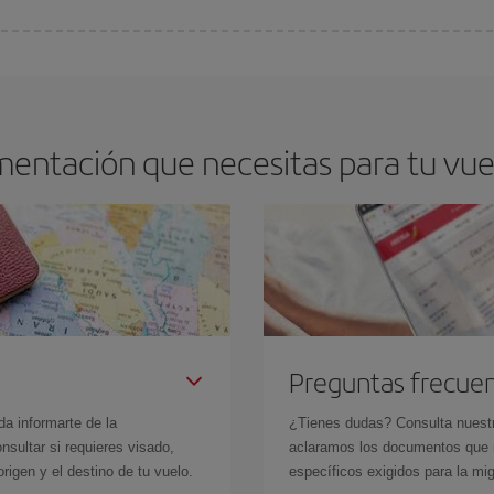
arte el mejor precio según tus necesidades de viaje. La tarifa básica, te asegu
mentación que necesitas para tu vue
Preguntas frecue
da informarte de la
¿Tienes dudas? Consulta nues
sultar si requieres visado,
aclaramos los documentos que ne
rigen y el destino de tu vuelo.
específicos exigidos para la mi