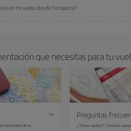
 comprar con antelación es
fundamental
para conseguir
vuelos baratos a Fo
ecio en mi vuelo desde Fortaleza?
arte el mejor precio según tus necesidades de viaje. La tarifa básica, te asegu
entación que necesitas para tu vue
Preguntas frecue
da informarte de la
¿Tienes dudas? Consulta nues