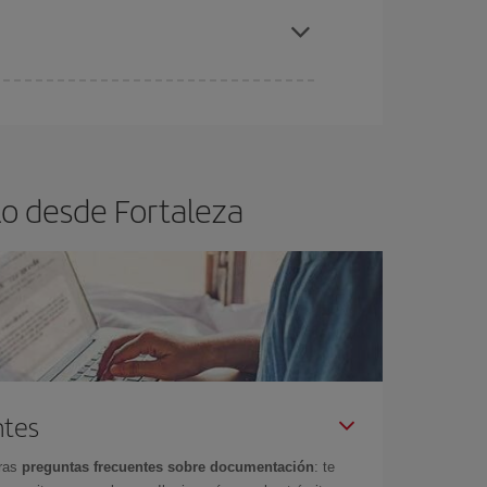
rtaleza.
ra el vuelo más barato.
lo desde Fortaleza
ntes
tras
preguntas frecuentes sobre documentación
: te