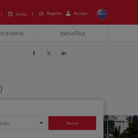
Registro
Acceso
Ayuda
cia Iberia
Iberia Plus
)
dulto
Buscar
o día/mes/año