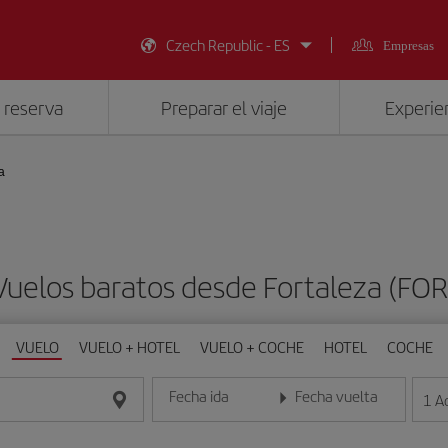
Czech Republic - ES
Empresas
 reserva
Preparar el viaje
Experien
a
Vuelos baratos desde Fortaleza (FOR
VUELO
VUELO + HOTEL
VUELO + COCHE
HOTEL
COCHE
Fecha ida
Fecha vuelta
1
A
Introduce la fecha en formato día/mes/año
Introduce la fecha en format