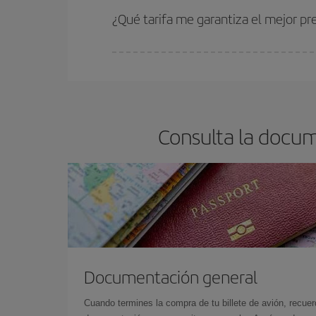
estén disponibles o se vayan agotando. Por eso,
¿Qué tarifa me garantiza el mejor pr
En Iberia, tenemos distintas tarifas para garantiz
Consulta la docum
Documentación general
Cuando termines la compra de tu billete de avión, recuer