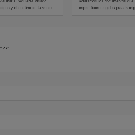
sultar si requieres visado,
aclaramos los documentos que ne
rigen y el destino de tu vuelo.
específicos exigidos para la mi
leza