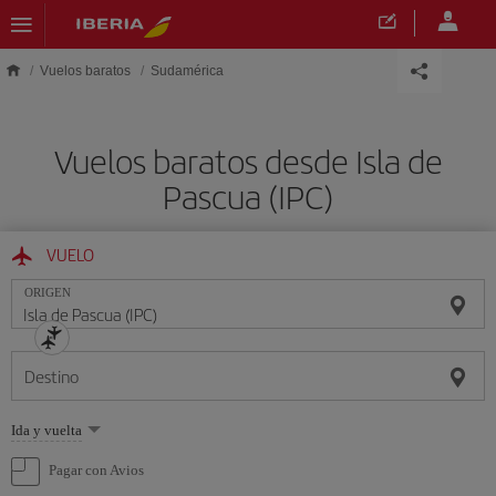
Saltar al contenido principal
Vuelos baratos
Sudamérica
Vuelos baratos desde Isla de
Pascua (IPC)
VUELO
ORIGEN
Destino
Seleccione
Ida y vuelta
una
opción
Pagar con Avios