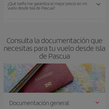
Los precios dependen de las plazas que queden libres en el vuelo
¿Qué tarifa me garantiza el mejor precio en mi
vuelo desde Isla de Pascua?
y de que las tarifas más baratas (turista) estén disponibles o se
vayan agotando. Por eso, comprar con antelación es
fundamental
para conseguir
vuelos baratos a Isla de Pascua.
En Iberia, tenemos distintas tarifas para garantizarte el mejor
precio según tus necesidades de viaje. La tarifa básica, te
asegura el vuelo más barato.
Consulta la documentación que
necesitas para tu vuelo desde Isla
de Pascua
Documentación general